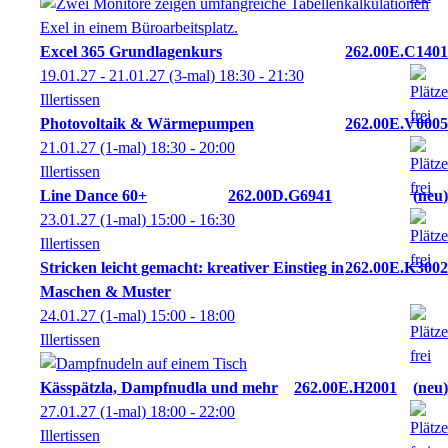
Excel 365 Grundlagenkurs
262.00E.C1401
19.01.27 - 21.01.27
(3-mal)
18:30
- 21:30
Illertissen
Photovoltaik & Wärmepumpen
262.00E.V0005
21.01.27
(1-mal)
18:30
- 20:00
Illertissen
Line Dance 60+
262.00D.G6941
neu
23.01.27
(1-mal)
15:00
- 16:30
Illertissen
Stricken leicht gemacht: kreativer Einstieg in
262.00E.K3002
Maschen & Muster
24.01.27
(1-mal)
15:00
- 18:00
Illertissen
Kässpätzla, Dampfnudla und mehr
262.00E.H2001
neu
27.01.27
(1-mal)
18:00
- 22:00
Illertissen