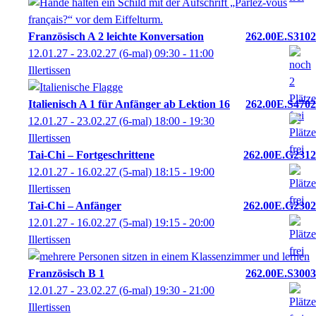
Französisch A 2 leichte Konversation
262.00E.S3102
12.01.27 - 23.02.27
(6-mal)
09:30
- 11:00
Illertissen
Italienisch A 1 für Anfänger ab Lektion 16
262.00E.S4702
12.01.27 - 23.02.27
(6-mal)
18:00
- 19:30
Illertissen
Tai-Chi – Fortgeschrittene
262.00E.G2312
12.01.27 - 16.02.27
(5-mal)
18:15
- 19:00
Illertissen
Tai-Chi – Anfänger
262.00E.G2302
12.01.27 - 16.02.27
(5-mal)
19:15
- 20:00
Illertissen
Französisch B 1
262.00E.S3003
12.01.27 - 23.02.27
(6-mal)
19:30
- 21:00
Illertissen