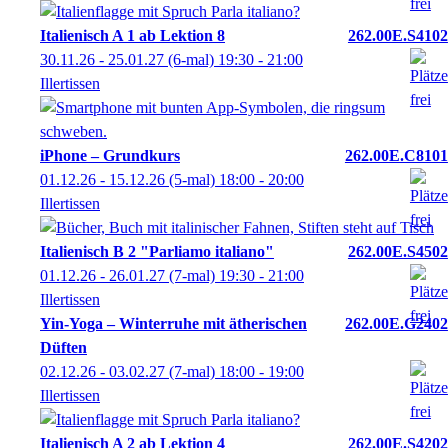
Italienisch A 1 ab Lektion 8
262.00E.S4102
30.11.26 - 25.01.27
(6-mal)
19:30
- 21:00
Illertissen
iPhone – Grundkurs
262.00E.C8101
01.12.26 - 15.12.26
(5-mal)
18:00
- 20:00
Illertissen
Italienisch B 2 "Parliamo italiano"
262.00E.S4502
01.12.26 - 26.01.27
(7-mal)
19:30
- 21:00
Illertissen
Yin-Yoga – Winterruhe mit ätherischen
262.00E.G2402
Düften
02.12.26 - 03.02.27
(7-mal)
18:00
- 19:00
Illertissen
Italienisch A 2 ab Lektion 4
262.00E.S4202