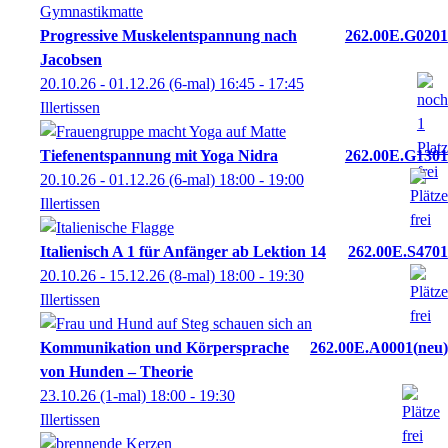
Progressive Muskelentspannung nach
262.00E.G0201
Jacobsen
20.10.26 - 01.12.26
(6-mal)
16:45
- 17:45
Illertissen
Tiefenentspannung mit Yoga Nidra
262.00E.G1301
20.10.26 - 01.12.26
(6-mal)
18:00
- 19:00
Illertissen
Italienisch A 1 für Anfänger ab Lektion 14
262.00E.S4701
20.10.26 - 15.12.26
(8-mal)
18:00
- 19:30
Illertissen
Kommunikation und Körpersprache
262.00E.A0001
neu
von Hunden – Theorie
23.10.26
(1-mal)
18:00
- 19:30
Illertissen