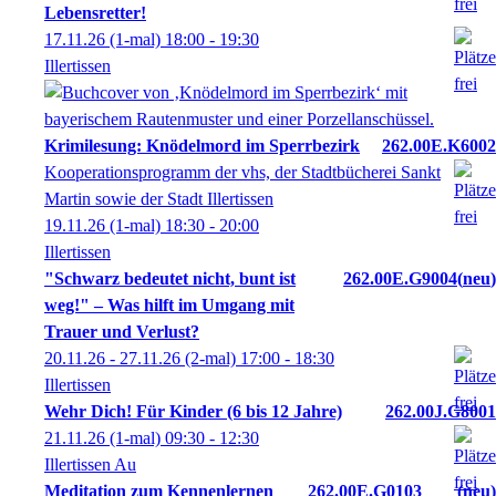
Lebensretter!
17.11.26
(1-mal)
18:00
- 19:30
Illertissen
Krimilesung: Knödelmord im Sperrbezirk
262.00E.K6002
Kooperationsprogramm der vhs, der Stadtbücherei Sankt
Martin sowie der Stadt Illertissen
19.11.26
(1-mal)
18:30
- 20:00
Illertissen
"Schwarz bedeutet nicht, bunt ist
262.00E.G9004
neu
weg!" – Was hilft im Umgang mit
Trauer und Verlust?
20.11.26 - 27.11.26
(2-mal)
17:00
- 18:30
Illertissen
Wehr Dich! Für Kinder (6 bis 12 Jahre)
262.00J.G8001
21.11.26
(1-mal)
09:30
- 12:30
Illertissen Au
Meditation zum Kennenlernen
262.00E.G0103
neu