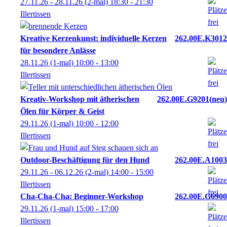
27.11.26 - 28.11.26
(2-mal)
18:30
- 21:30
Illertissen
Kreative Kerzenkunst: individuelle Kerzen
262.00E.K3012
für besondere Anlässe
28.11.26
(1-mal)
10:00
- 13:00
Illertissen
Kreativ-Workshop mit ätherischen
262.00E.G9201
neu
Ölen für Körper & Geist
29.11.26
(1-mal)
10:00
- 12:00
Illertissen
Outdoor-Beschäftigung für den Hund
262.00E.A1003
29.11.26 - 06.12.26
(2-mal)
14:00
- 15:00
Illertissen
Cha-Cha-Cha: Beginner-Workshop
262.00E.G6900
29.11.26
(1-mal)
15:00
- 17:00
Illertissen