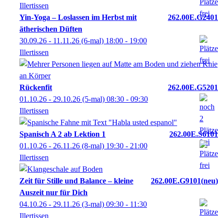
Illertissen
Yin-Yoga – Loslassen im Herbst mit
262.00E.G2401
ätherischen Düften
30.09.26 - 11.11.26
(6-mal)
18:00
- 19:00
Illertissen
Rückenfit
262.00E.G5201
01.10.26 - 29.10.26
(5-mal)
08:30
- 09:30
Illertissen
Spanisch A 2 ab Lektion 1
262.00E.S6101
01.10.26 - 26.11.26
(8-mal)
19:30
- 21:00
Illertissen
Zeit für Stille und Balance – kleine
262.00E.G9101
neu
Auszeit nur für Dich
04.10.26 - 29.11.26
(3-mal)
09:30
- 11:30
Illertissen