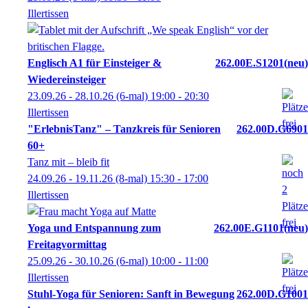
Illertissen
Englisch A1 für Einsteiger &
262.00E.S1201
neu
Wiedereinsteiger
23.09.26 - 28.10.26
(6-mal)
19:00
- 20:30
Illertissen
"ErlebnisTanz" – Tanzkreis für Senioren
262.00D.G6901
60+
Tanz mit – bleib fit
24.09.26 - 19.11.26
(8-mal)
15:30
- 17:00
Illertissen
Yoga und Entspannung zum
262.00E.G1101
neu
Freitagvormittag
25.09.26 - 30.10.26
(6-mal)
10:00
- 11:00
Illertissen
Stuhl-Yoga für Senioren: Sanft in Bewegung
262.00D.G1001