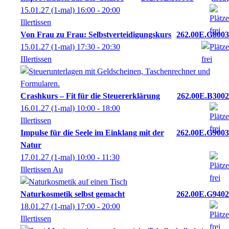
15.01.27
(1-mal)
16:00
- 20:00
Illertissen
Von Frau zu Frau: Selbstverteidigungskurs
262.00E.G8003
15.01.27
(1-mal)
17:30
- 20:30
IIlertissen
Crashkurs – Fit für die Steuererklärung
262.00E.B3002
16.01.27
(1-mal)
10:00
- 18:00
Illertissen
Impulse für die Seele im Einklang mit der
262.00E.G9003
Natur
17.01.27
(1-mal)
10:00
- 11:30
Illertissen Au
Naturkosmetik selbst gemacht
262.00E.G9402
18.01.27
(1-mal)
17:00
- 20:00
Illertissen