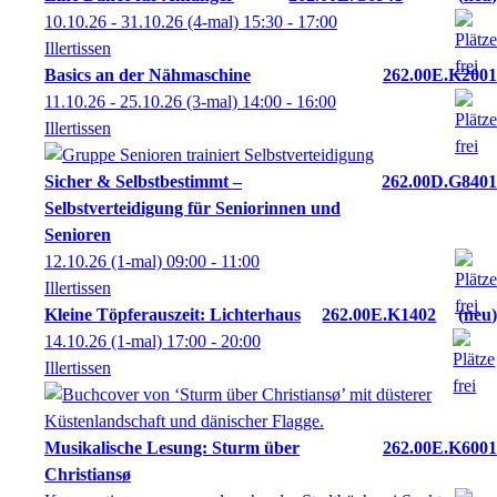
10.10.26 - 31.10.26
(4-mal)
15:30
- 17:00
Illertissen
Basics an der Nähmaschine
262.00E.K2001
11.10.26 - 25.10.26
(3-mal)
14:00
- 16:00
Illertissen
Sicher & Selbstbestimmt –
262.00D.G8401
Selbstverteidigung für Seniorinnen und
Senioren
12.10.26
(1-mal)
09:00
- 11:00
Illertissen
Kleine Töpferauszeit: Lichterhaus
262.00E.K1402
neu
14.10.26
(1-mal)
17:00
- 20:00
Illertissen
Musikalische Lesung: Sturm über
262.00E.K6001
Christiansø