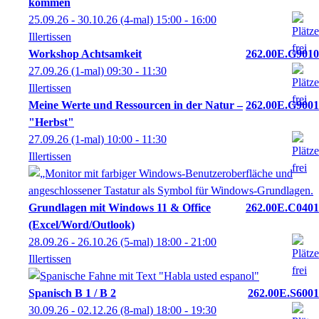
kommen
25.09.26 - 30.10.26
(4-mal)
15:00
- 16:00
Illertissen
Workshop Achtsamkeit
262.00E.G9010
27.09.26
(1-mal)
09:30
- 11:30
Illertissen
Meine Werte und Ressourcen in der Natur –
262.00E.G9001
"Herbst"
27.09.26
(1-mal)
10:00
- 11:30
Illertissen
Grundlagen mit Windows 11 & Office
262.00E.C0401
(Excel/Word/Outlook)
28.09.26 - 26.10.26
(5-mal)
18:00
- 21:00
Illertissen
Spanisch B 1 / B 2
262.00E.S6001
30.09.26 - 02.12.26
(8-mal)
18:00
- 19:30