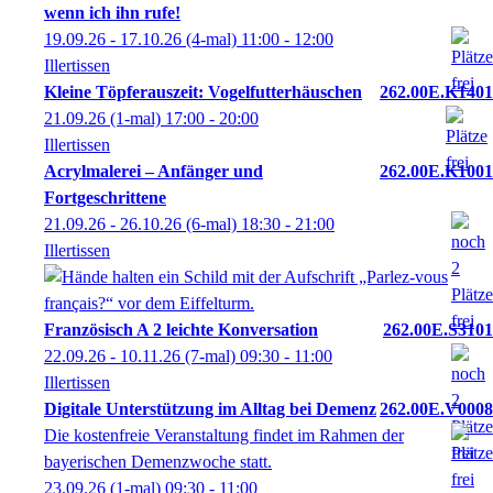
wenn ich ihn rufe!
19.09.26 - 17.10.26
(4-mal)
11:00
- 12:00
Illertissen
Kleine Töpferauszeit: Vogelfutterhäuschen
262.00E.K1401
21.09.26
(1-mal)
17:00
- 20:00
Illertissen
Acrylmalerei – Anfänger und
262.00E.K1001
Fortgeschrittene
21.09.26 - 26.10.26
(6-mal)
18:30
- 21:00
Illertissen
Französisch A 2 leichte Konversation
262.00E.S3101
22.09.26 - 10.11.26
(7-mal)
09:30
- 11:00
Illertissen
Digitale Unterstützung im Alltag bei Demenz
262.00E.V0008
Die kostenfreie Veranstaltung findet im Rahmen der
bayerischen Demenzwoche statt.
23.09.26
(1-mal)
09:30
- 11:00