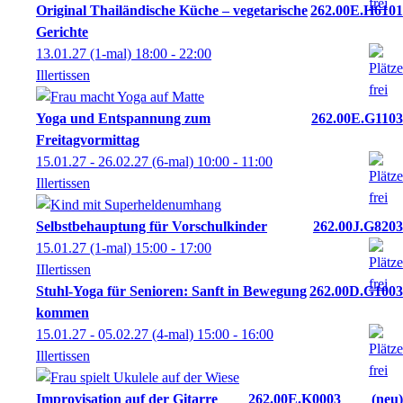
Original Thailändische Küche – vegetarische
262.00E.H6101
Gerichte
13.01.27
(1-mal)
18:00
- 22:00
Illertissen
Yoga und Entspannung zum
262.00E.G1103
Freitagvormittag
15.01.27 - 26.02.27
(6-mal)
10:00
- 11:00
Illertissen
Selbstbehauptung für Vorschulkinder
262.00J.G8203
15.01.27
(1-mal)
15:00
- 17:00
IIlertissen
Stuhl-Yoga für Senioren: Sanft in Bewegung
262.00D.G1003
kommen
15.01.27 - 05.02.27
(4-mal)
15:00
- 16:00
Illertissen
Improvisation auf der Gitarre
262.00E.K0003
neu