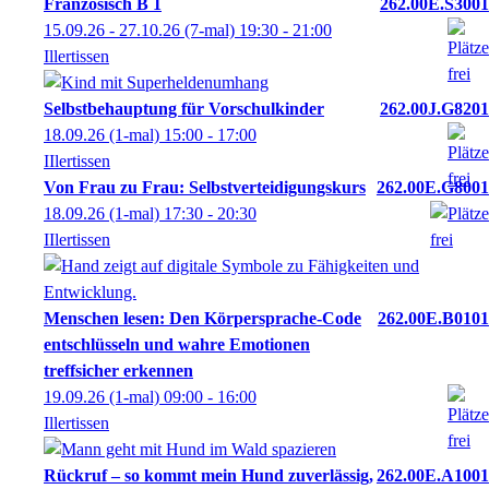
Französisch B 1
262.00E.S3001
15.09.26 - 27.10.26
(7-mal)
19:30
- 21:00
Illertissen
Selbstbehauptung für Vorschulkinder
262.00J.G8201
18.09.26
(1-mal)
15:00
- 17:00
IIlertissen
Von Frau zu Frau: Selbstverteidigungskurs
262.00E.G8001
18.09.26
(1-mal)
17:30
- 20:30
IIlertissen
Menschen lesen: Den Körpersprache-Code
262.00E.B0101
entschlüsseln und wahre Emotionen
treffsicher erkennen
19.09.26
(1-mal)
09:00
- 16:00
Illertissen
Rückruf – so kommt mein Hund zuverlässig,
262.00E.A1001