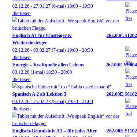
02.12.26 - 27.01.27
(6-mal)
18:00
- 19:30
Illertissen
Englisch A1 für Einsteiger &
262.00E.S1202
Wiedereinsteiger
02.12.26 - 03.02.27
(7-mal)
19:00
- 20:30
Illertissen
Energie – Kraftquelle allen Lebens
262.00E.V0004
03.12.26
(1-mal)
18:30
- 20:00
Illertissen
Spanisch A 2 ab Lektion 3
262.00E.S6102
03.12.26 - 25.02.27
(8-mal)
19:30
- 21:00
Illertissen
Englisch-Grundstufe A1 – für jedes Alter
262.00E.S1102