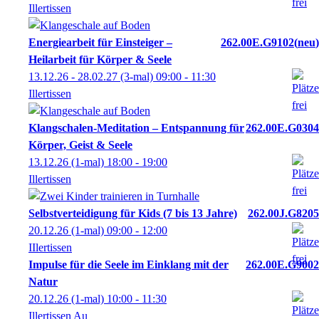
Illertissen
Energiearbeit für Einsteiger –
262.00E.G9102
neu
Heilarbeit für Körper & Seele
13.12.26 - 28.02.27
(3-mal)
09:00
- 11:30
Illertissen
Klangschalen-Meditation – Entspannung für
262.00E.G0304
Körper, Geist & Seele
13.12.26
(1-mal)
18:00
- 19:00
Illertissen
Selbstverteidigung für Kids (7 bis 13 Jahre)
262.00J.G8205
20.12.26
(1-mal)
09:00
- 12:00
IIlertissen
Impulse für die Seele im Einklang mit der
262.00E.G9002
Natur
20.12.26
(1-mal)
10:00
- 11:30
Illertissen Au