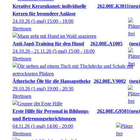
Kreative Kerzenkunst: individuelle
262.00E.K3011
neu
Kerzen für besondere Anlässe
24.10.26
(1-mal)
15:00
- 18:00
Illertissen
Anti-Jagd-Training für den Hund
262.00E.A1005
neu
24.10.26 - 21.11.26
(5-mal)
15:00
- 16:00
Illertissen
Ätherische Öle für die Hausapotheke
262.00E.V0002
neu
29.10.26
(1-mal)
19:00
- 20:30
Illertissen
Erste Hilfe für Personal in Bildungs-
262.00E.G9501
neu
und Betreuungseinrichtungen
04.11.26
(1-mal)
14:00
- 20:00
Illertissen