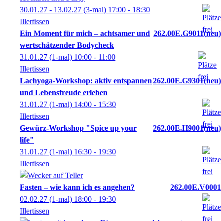
30.01.27 - 13.02.27
(3-mal)
17:00
- 18:30
Illertissen
Ein Moment für mich – achtsamer und
262.00E.G9011
neu
wertschätzender Bodycheck
31.01.27
(1-mal)
10:00
- 11:00
Illertissen
Lachyoga-Workshop: aktiv entspannen
262.00E.G9301
neu
und Lebensfreude erleben
31.01.27
(1-mal)
14:00
- 15:30
Illertissen
Gewürz-Workshop "Spice up your
262.00E.H9001
neu
life"
31.01.27
(1-mal)
16:30
- 19:30
Illertissen
Fasten – wie kann ich es angehen?
262.00E.V0001
02.02.27
(1-mal)
18:00
- 19:30
Illertissen