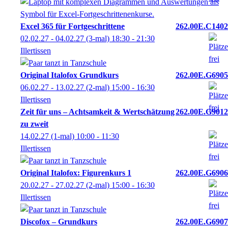
Excel 365 für Fortgeschrittene
262.00E.C1402
02.02.27 - 04.02.27
(3-mal)
18:30
- 21:30
Illertissen
Original Italofox Grundkurs
262.00E.G6905
06.02.27 - 13.02.27
(2-mal)
15:00
- 16:30
Illertissen
Zeit für uns – Achtsamkeit & Wertschätzung
262.00E.G9012
zu zweit
14.02.27
(1-mal)
10:00
- 11:30
Illertissen
Original Italofox: Figurenkurs 1
262.00E.G6906
20.02.27 - 27.02.27
(2-mal)
15:00
- 16:30
Illertissen
Discofox – Grundkurs
262.00E.G6907