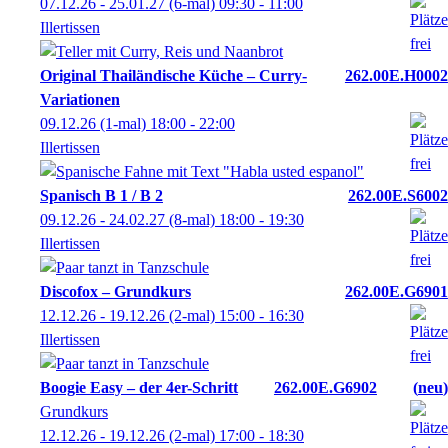
07.12.26 - 25.01.27
(6-mal)
09:30
- 11:00
Illertissen
Original Thailändische Küche – Curry-
262.00E.H0002
Variationen
09.12.26
(1-mal)
18:00
- 22:00
Illertissen
Spanisch B 1 / B 2
262.00E.S6002
09.12.26 - 24.02.27
(8-mal)
18:00
- 19:30
Illertissen
Discofox – Grundkurs
262.00E.G6901
12.12.26 - 19.12.26
(2-mal)
15:00
- 16:30
Illertissen
Boogie Easy – der 4er-Schritt
262.00E.G6902
neu
Grundkurs
12.12.26 - 19.12.26
(2-mal)
17:00
- 18:30