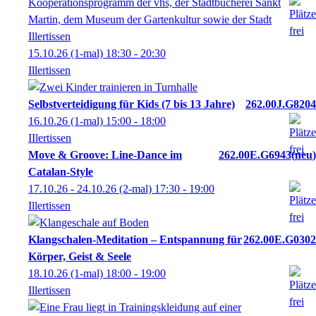
Kooperationsprogramm der vhs, der Stadtbücherei Sankt
Martin, dem Museum der Gartenkultur sowie der Stadt
Illertissen
15.10.26
(1-mal)
18:30
- 20:30
Illertissen
Selbstverteidigung für Kids (7 bis 13 Jahre)
262.00J.G8204
16.10.26
(1-mal)
15:00
- 18:00
IIlertissen
Move & Groove: Line-Dance im
262.00E.G6943
neu
Catalan-Style
17.10.26 - 24.10.26
(2-mal)
17:30
- 19:00
Illertissen
Klangschalen-Meditation – Entspannung für
262.00E.G0302
Körper, Geist & Seele
18.10.26
(1-mal)
18:00
- 19:00
Illertissen