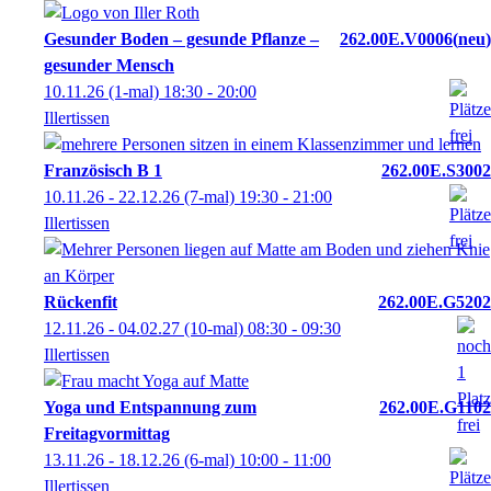
Gesunder Boden – gesunde Pflanze –
262.00E.V0006
neu
gesunder Mensch
10.11.26
(1-mal)
18:30
- 20:00
Illertissen
Französisch B 1
262.00E.S3002
10.11.26 - 22.12.26
(7-mal)
19:30
- 21:00
Illertissen
Rückenfit
262.00E.G5202
12.11.26 - 04.02.27
(10-mal)
08:30
- 09:30
Illertissen
Yoga und Entspannung zum
262.00E.G1102
Freitagvormittag
13.11.26 - 18.12.26
(6-mal)
10:00
- 11:00
Illertissen