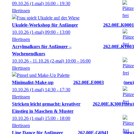
09.10.26
(1-mal)
16:00
- 19:30
Illertissen
Ukulele-Workshop für Anfänger
262.00E.K0001
10.10.26
(1-mal)
09:00
- 13:00
Illertissen
Acrylmalkurs für Anfänger –
262.00E.K1003
Wochenendkurs
10.10.26 - 11.10.26
(2-mal)
10:00
- 16:00
Illertissen
Minimalist-Make-up
262.00E.E0003
neu
10.10.26
(1-mal)
14:30
- 17:30
Illertissen
Stricken leicht gemacht: kreativer
262.00E.K3001
neu
Einstieg in Maschen & Muster
10.10.26
(1-mal)
15:00
- 18:00
Illertissen
Line Dance für Anfänger
262.00E.G6941
neu