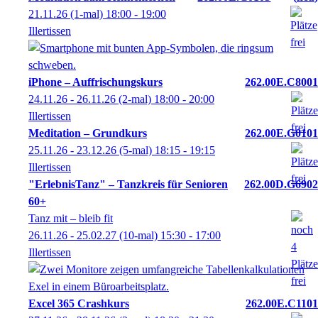
21.11.26
(1-mal)
18:00
- 19:00
Illertissen
iPhone – Auffrischungskurs
262.00E.C8001
24.11.26 - 26.11.26
(2-mal)
18:00
- 20:00
Illertissen
Meditation – Grundkurs
262.00E.G0101
25.11.26 - 23.12.26
(5-mal)
18:15
- 19:15
Illertissen
"ErlebnisTanz" – Tanzkreis für Senioren
262.00D.G6902
60+
Tanz mit – bleib fit
26.11.26 - 25.02.27
(10-mal)
15:30
- 17:00
Illertissen
Excel 365 Crashkurs
262.00E.C1101