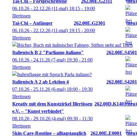
Tai-Chi – Fortgeschrittene
262.00E.G2311
neu
06.10.26 - 22.12.26
(11-mal)
18:15
- 19:00
Illertissen
Tai-Chi – Anfänger
262.00E.G2301
neu
06.10.26 - 22.12.26
(11-mal)
19:15
- 20:00
Illertissen
Italienisch B 2 "Parliamo italiano"
262.00E.S4501
06.10.26 - 24.11.26
(7-mal)
19:30
- 21:00
Illertissen
Italienisch A 2 ab Lektion 4
262.00E.S4201
07.10.26 - 25.11.26
(6-mal)
18:00
- 19:30
Illertissen
Kreativ mit dem Kunstzirkel Illertissen
262.00D.K1401
neu
e.V. – "Kunst verbindet"
08.10.26 - 29.10.26
(4-mal)
09:30
- 11:30
Illertissen
Skin-Care-Routine – alltagstauglich
262.00E.E0001
neu