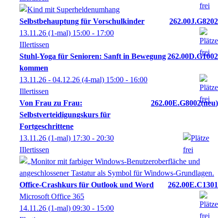
Selbstbehauptung für Vorschulkinder
262.00J.G8202
13.11.26
(1-mal)
15:00
- 17:00
IIlertissen
Stuhl-Yoga für Senioren: Sanft in Bewegung
262.00D.G1002
kommen
13.11.26 - 04.12.26
(4-mal)
15:00
- 16:00
Illertissen
Von Frau zu Frau:
262.00E.G8002
neu
Selbstverteidigungskurs für
Fortgeschrittene
13.11.26
(1-mal)
17:30
- 20:30
IIlertissen
Office-Crashkurs für Outlook und Word
262.00E.C1301
Microsoft Office 365
14.11.26
(1-mal)
09:30
- 15:00