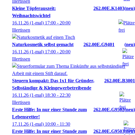
Illertissen
Kleine Töpferauszeit:
262.00E.K1403
neu
Weihnachtswichtel
16.11.26
(1-mal)
17:00
- 20:00
Illertissen
Naturkosmetik selbst gemacht
262.00E.G9401
neu
16.11.26
(1-mal)
17:00
- 20:00
Illertissen
Steuern kompakt: Das 1x1 für Gründer,
262.00E.B3001
Selbständige & Kleingewerbetreibende
16.11.26
(1-mal)
18:30
- 22:30
Illertissen
Erste Hilfe: In nur einer Stunde zum
262.00E.G9502
neu
Lebensretter!
17.11.26
(1-mal)
10:00
- 11:30
Erste Hilfe: In nur einer Stunde zum
262.00E.G9503
neu