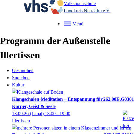
Volkshochschule
Landkreis Neu-Ulm e.V.
Menü
Programm der Außenstelle
Illertissen
Gesundheit
Sprachen
Kultur
Klangschalen-Meditation – Entspannung für
262.00E.G0301
Körper, Geist & Seele
13.09.26
(1-mal)
18:00
- 19:00
Illertissen