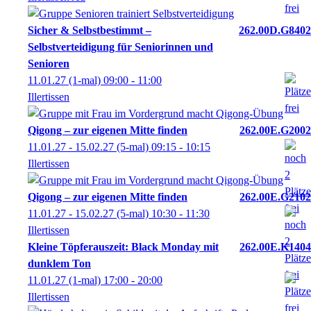
Sicher & Selbstbestimmt –
262.00D.G8402
Selbstverteidigung für Seniorinnen und
Senioren
11.01.27
(1-mal)
09:00
- 11:00
Illertissen
Qigong – zur eigenen Mitte finden
262.00E.G2002
11.01.27 - 15.02.27
(5-mal)
09:15
- 10:15
Illertissen
Qigong – zur eigenen Mitte finden
262.00E.G2102
11.01.27 - 15.02.27
(5-mal)
10:30
- 11:30
Illertissen
Kleine Töpferauszeit: Black Monday mit
262.00E.K1404
dunklem Ton
11.01.27
(1-mal)
17:00
- 20:00
Illertissen