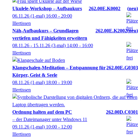
Ukulele-Workshop – Aufbaukurs
262.00E.K0002
neu
06.11.26
(1-mal)
16:00
- 20:00
Illertissen
Näh-Aufbaukurs – Grundlagen
262.00E.K2002
neu
vertiefen und Fähigkeiten erweitern
08.11.26 - 15.11.26
(3-mal)
14:00
- 16:00
Illertissen
Klangschalen-Meditation – Entspannung für
262.00E.G0303
Körper, Geist & Seele
08.11.26
(1-mal)
18:00
- 19:00
Illertissen
Ordnung halten auf dem PC
262.00D.C0301
– der Dateimanager unter Windows 11
09.11.26
(1-mal)
10:00
- 12:00
Illertissen