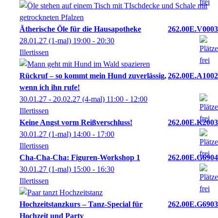
Ätherische Öle für die Hausapotheke
262.00E.V0003
28.01.27
(1-mal)
19:00
- 20:30
Illertissen
Rückruf – so kommt mein Hund zuverlässig,
262.00E.A1002
wenn ich ihn rufe!
30.01.27 - 20.02.27
(4-mal)
11:00
- 12:00
Illertissen
Keine Angst vorm Reißverschluss!
262.00E.K2003
30.01.27
(1-mal)
14:00
- 17:00
Illertissen
Cha-Cha-Cha: Figuren-Workshop 1
262.00E.G6904
30.01.27
(1-mal)
15:00
- 16:30
Illertissen
Hochzeitstanzkurs – Tanz-Special für
262.00E.G6903
Hochzeit und Party