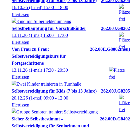
Selbstverteidigung für Kids (7 bis 13 Jahre)
262.00J.G8204
16.10.26
(1-mal)
15:00
- 18:00
IIlertissen
Selbstbehauptung für Vorschulkinder
262.00J.G8202
13.11.26
(1-mal)
15:00
- 17:00
IIlertissen
Von Frau zu Frau:
262.00E.G8002
neu
Selbstverteidigungskurs für
Fortgeschrittene
13.11.26
(1-mal)
17:30
- 20:30
IIlertissen
Selbstverteidigung für Kids (7 bis 13 Jahre)
262.00J.G8205
20.12.26
(1-mal)
09:00
- 12:00
IIlertissen
Sicher & Selbstbestimmt –
262.00D.G8402
Selbstverteidigung für Seniorinnen und