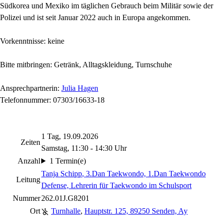
Südkorea und Mexiko im täglichen Gebrauch beim Militär sowie der
Polizei und ist seit Januar 2022 auch in Europa angekommen.
Vorkenntnisse: keine
Bitte mitbringen: Getränk, Alltagskleidung, Turnschuhe
Ansprechpartnerin:
Julia Hagen
Telefonnummer: 07303/16633-18
1 Tag, 19.09.2026
Zeiten
Samstag, 11:30 - 14:30 Uhr
Anzahl
1 Termin(e)
Tanja Schipp
, 3.Dan Taekwondo, 1.Dan Taekwondo
Leitung
Defense, Lehrerin für Taekwondo im Schulsport
Nummer
262.01J.G8201
Ort
Turnhalle
,
Hauptstr. 125, 89250 Senden, Ay