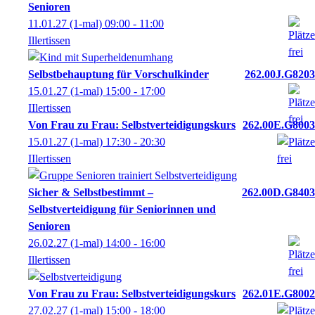
Senioren
11.01.27
(1-mal)
09:00
- 11:00
Illertissen
Selbstbehauptung für Vorschulkinder
262.00J.G8203
15.01.27
(1-mal)
15:00
- 17:00
IIlertissen
Von Frau zu Frau: Selbstverteidigungskurs
262.00E.G8003
15.01.27
(1-mal)
17:30
- 20:30
IIlertissen
Sicher & Selbstbestimmt –
262.00D.G8403
Selbstverteidigung für Seniorinnen und
Senioren
26.02.27
(1-mal)
14:00
- 16:00
Illertissen
Von Frau zu Frau: Selbstverteidigungskurs
262.01E.G8002
27.02.27
(1-mal)
15:00
- 18:00