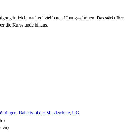
Qigong in leicht nachvollziehbaren Übungsschritten: Das stärkt Ihre
er die Kursstunde hinaus.
Vöhringen
,
Ballettsaal der Musikschule, UG
de)
nden)