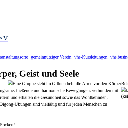
e.V.
ranstaltungsorte
gemeinnütziger Verein
vhs-Kursleitungen
vhs.busin
per, Geist und Seele
Bel
 langsame, fließende und harmonische Bewegungen, verbunden mit
(ke
ördern und erhalten die Gesundheit sowie das Wohlbefinden,
 Qigong-Übungen sind vielfältig und für jeden Menschen zu
 Socken!