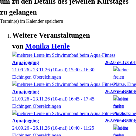
um zu den Details des jeweilen Kurstages
zu gelangen
Termin(e) im Kalender speichern
Weitere Veranstaltungen
von
Monika
Henle
Aquajogging
262.05E.G3501
21.09.26 - 23.11.26
(10-mal)
15:30
- 16:30
Elchingen Oberelchingen
Aquajogging
262.05E.G3601
21.09.26 - 23.11.26
(10-mal)
16:45
- 17:45
Elchingen Oberelchingen
Aquajogging
262.05E.G3701
24.09.26 - 26.11.26
(10-mal)
10:40
- 11:25
Elchingen Oberelchingen