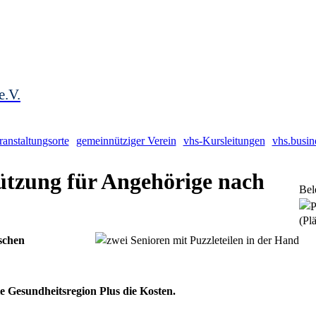
e.V.
ranstaltungsorte
gemeinnütziger Verein
vhs-Kursleitungen
vhs.busin
ützung für Angehörige nach
Bel
(Plä
schen
Gesundheitsregion Plus die Kosten.