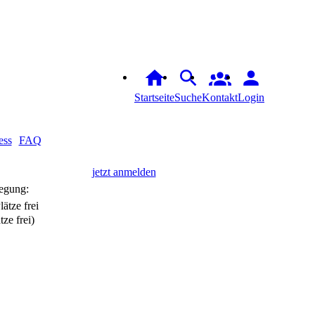
Startseite
Suche
Kontakt
Login
ess
FAQ
jetzt anmelden
egung:
tze frei)