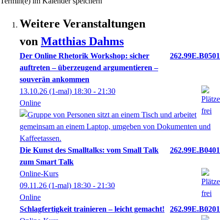
Termin(e) im Kalender speichern
Weitere Veranstaltungen
von
Matthias
Dahms
Der Online Rhetorik Workshop: sicher
262.99E.B0501
auftreten – überzeugend argumentieren –
souverän ankommen
13.10.26
(1-mal)
18:30
- 21:30
Online
Die Kunst des Smalltalks: vom Small Talk
262.99E.B0401
zum Smart Talk
Online-Kurs
09.11.26
(1-mal)
18:30
- 21:30
Online
Schlagfertigkeit trainieren – leicht gemacht!
262.99E.B0201