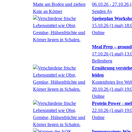
06.10.26 - 27.10.26
(
Senden Ay
Speiseplan Worksho
15.10.26
(1-mal)
18:
Online
Meal Prep – gesund
17.10.26
(1-mal)
13:
Bellenberg
Ernährung verstehe
leiden
Kostenfreies live We
20.10.26
(1-mal)
19:
Online
Protein Power - me
22.10.26
(1-mal)
19:
Online
Immunsystem: Wie S