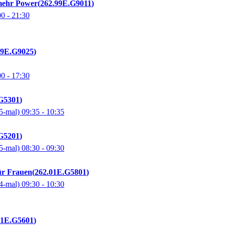
mehr Power
262.99E.G9011
00
- 21:30
99E.G9025
00
- 17:30
G5301
5-mal)
09:35
- 10:35
G5201
5-mal)
08:30
- 09:30
ür Frauen
262.01E.G5801
4-mal)
09:30
- 10:30
01E.G5601