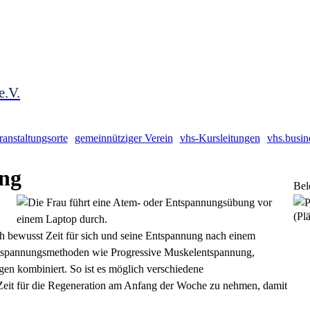
e.V.
ranstaltungsorte
gemeinnütziger Verein
vhs-Kursleitungen
vhs.busin
ung
Bel
(Plä
bewusst Zeit für sich und seine Entspannung nach einem
tspannungsmethoden wie Progressive Muskelentspannung,
en kombiniert. So ist es möglich verschiedene
eit für die Regeneration am Anfang der Woche zu nehmen, damit