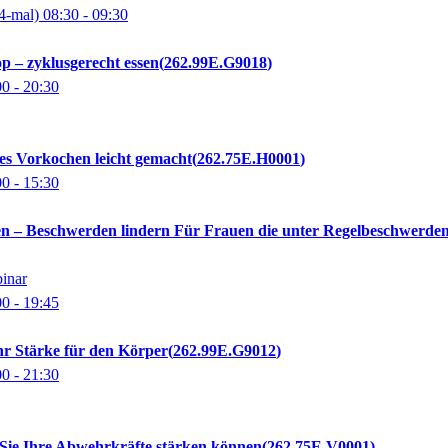
4-mal)
08:30
- 09:30
p – zyklusgerecht essen
262.99E.G9018
00
- 20:30
es Vorkochen leicht gemacht
262.75E.H0001
00
- 15:30
n – Beschwerden lindern Für Frauen die unter Regelbeschwerd
binar
00
- 19:45
hr Stärke für den Körper
262.99E.G9012
00
- 21:30
ie Ihre Abwehrkräfte stärken können
262.75E.V0001