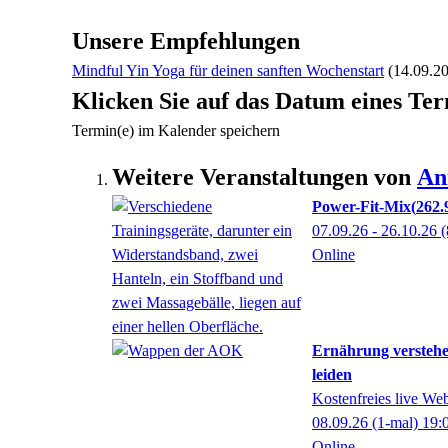
Unsere Empfehlungen
Mindful Yin Yoga für deinen sanften Wochenstart
(14.09.2
Klicken Sie auf das Datum eines Ter
Termin(e) im Kalender speichern
Weitere Veranstaltungen von
An
Power-Fit-Mix
262.
07.09.26 - 26.10.26
(
Online
Ernährung verstehe
leiden
Kostenfreies live We
08.09.26
(1-mal)
19:
Online