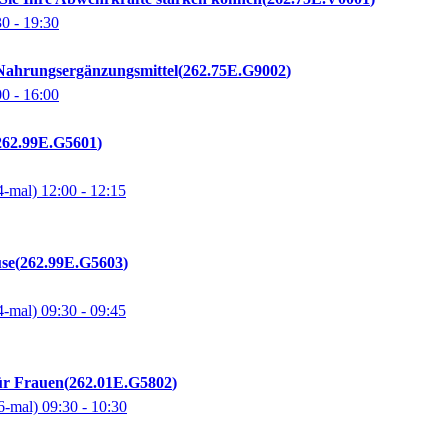
30
- 19:30
Nahrungsergänzungsmittel
262.75E.G9002
00
- 16:00
262.99E.G5601
4-mal)
12:00
- 12:15
use
262.99E.G5603
4-mal)
09:30
- 09:45
ür Frauen
262.01E.G5802
6-mal)
09:30
- 10:30