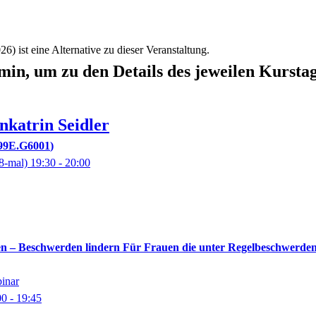
026)
ist eine Alternative zu
dieser Veranstaltung.
min, um zu den Details des jeweilen Kursta
nkatrin
Seidler
99E.G6001
8-mal)
19:30
- 20:00
n – Beschwerden lindern Für Frauen die unter Regelbeschwerd
binar
00
- 19:45