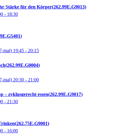
hr Stärke für den Körper
262.99E.G9013
00
- 18:30
99E.G5401
7-mal)
19:45
- 20:15
och
262.99E.G0004
7-mal)
20:30
- 21:00
p – zyklusgerecht essen
262.99E.G9017
00
- 21:30
Trinken
262.75E.G9001
00
- 16:00