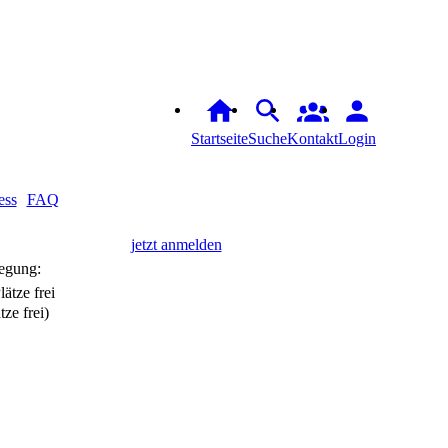
Startseite
Suche
Kontakt
Login
ess
FAQ
jetzt anmelden
egung:
tze frei)