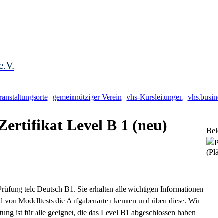
e.V.
ranstaltungsorte
gemeinnütziger Verein
vhs-Kursleitungen
vhs.busin
Zertifikat Level B 1
neu
Bel
(Plä
Prüfung telc Deutsch B1. Sie erhalten alle wichtigen Informationen
d von Modelltests die Aufgabenarten kennen und üben diese. Wir
ung ist für alle geeignet, die das Level B1 abgeschlossen haben