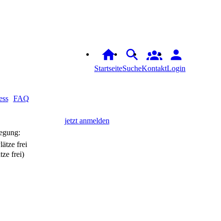
Startseite
Suche
Kontakt
Login
ess
FAQ
jetzt anmelden
egung:
tze frei)