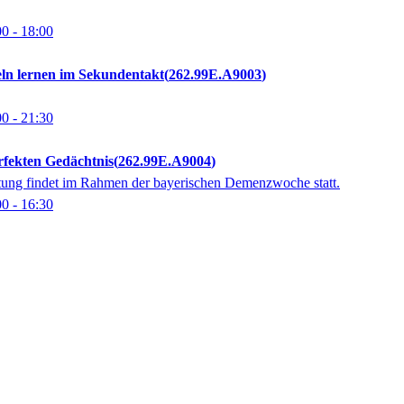
00
- 18:00
ln lernen im Sekundentakt
262.99E.A9003
00
- 21:30
rfekten Gedächtnis
262.99E.A9004
tung findet im Rahmen der bayerischen Demenzwoche statt.
00
- 16:30