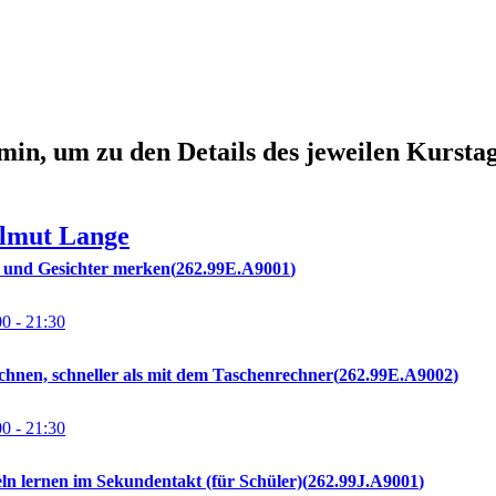
min, um zu den Details des jeweilen Kursta
lmut
Lange
 und Gesichter merken
262.99E.A9001
00
- 21:30
chnen, schneller als mit dem Taschenrechner
262.99E.A9002
00
- 21:30
ln lernen im Sekundentakt (für Schüler)
262.99J.A9001