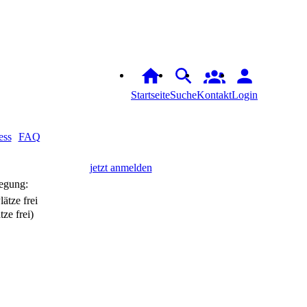
Startseite
Suche
Kontakt
Login
ess
FAQ
jetzt anmelden
egung:
tze frei)