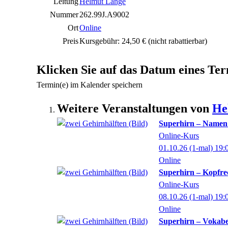
Leitung
Helmut Lange
Nummer
262.99J.A9002
Ort
Online
Preis
Kursgebühr: 24,50 €
(nicht rabattierbar)
Klicken Sie auf das Datum eines Ter
Termin(e) im Kalender speichern
Weitere Veranstaltungen von
He
Superhirn – Namen
Online-Kurs
01.10.26
(1-mal)
19:
Online
Superhirn – Kopfre
Online-Kurs
08.10.26
(1-mal)
19:
Online
Superhirn – Vokabe