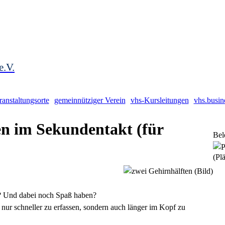
e.V.
ranstaltungsorte
gemeinnütziger Verein
vhs-Kursleitungen
vhs.busin
en im Sekundentakt (für
Bel
(Plä
? Und dabei noch Spaß haben?
nur schneller zu erfassen, sondern auch länger im Kopf zu