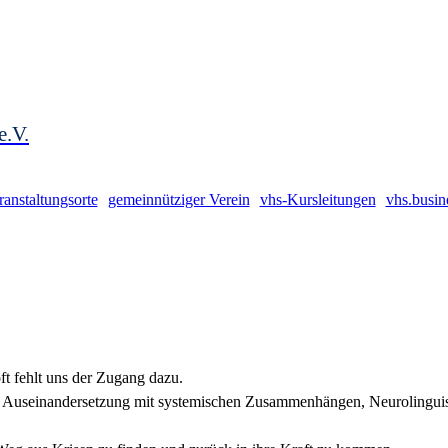
e.V.
ranstaltungsorte
gemeinnütziger Verein
vhs-Kursleitungen
vhs.busin
ft fehlt uns der Zugang dazu.
n Auseinandersetzung mit systemischen Zusammenhängen, Neurolingui