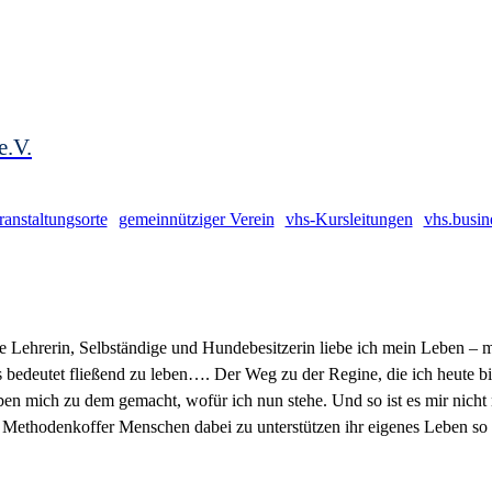
e.V.
ranstaltungsorte
gemeinnütziger Verein
vhs-Kursleitungen
vhs.busin
e Lehrerin, Selbständige und Hundebesitzerin liebe ich mein Leben – m
 es bedeutet fließend zu leben…. Der Weg zu der Regine, die ich heute 
en mich zu dem gemacht, wofür ich nun stehe. Und so ist es mir nicht 
 Methodenkoffer Menschen dabei zu unterstützen ihr eigenes Leben so f