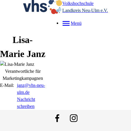
Volkshochschule
Landkreis Neu-Ulm e.V.
Menü
Lisa-
Marie
Janz
Verantwortliche für
Marketingkampagnen
E-Mail:
janz@vhs-neu-
ulm.de
Nachricht
schreiben