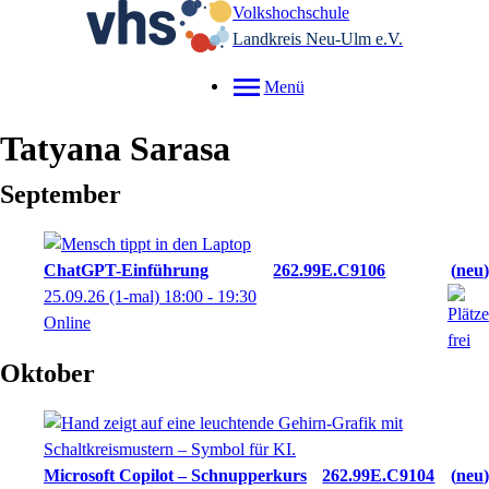
Volkshochschule
Landkreis Neu-Ulm e.V.
Menü
Tatyana
Sarasa
September
ChatGPT-Einführung
262.99E.C9106
neu
25.09.26
(1-mal)
18:00
- 19:30
Online
Oktober
Microsoft Copilot – Schnupperkurs
262.99E.C9104
neu