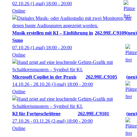
02.10.26
(1-mal)
18:00
- 20:00
Online
Musik erstellen mit KI – Einführung in
262.99E.C9109
neu
Suno
07.10.26
(1-mal)
18:00
- 20:00
Online
Microsoft Copilot in der Praxis
262.99E.C9105
neu
14.10.26 - 28.10.26
(3-mal)
18:00
- 20:00
Online
KI für Fortgeschrittene
262.99E.C9101
neu
27.10.26 - 03.11.26
(2-mal)
18:00
- 20:00
Online