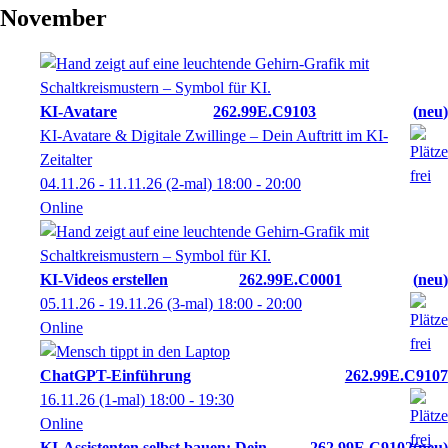
November
KI-Avatare
262.99E.C9103
neu
KI-Avatare & Digitale Zwillinge – Dein Auftritt im KI-
Zeitalter
04.11.26 - 11.11.26
(2-mal)
18:00
- 20:00
Online
KI-Videos erstellen
262.99E.C0001
neu
05.11.26 - 19.11.26
(3-mal)
18:00
- 20:00
Online
ChatGPT-Einführung
262.99E.C9107
16.11.26
(1-mal)
18:00
- 19:30
Online
KI-Assistenten selbst bauen: Dein
262.99E.C9102
neu