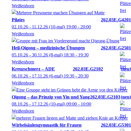
Weißenhorn
Pilates
262.03E.G4201
02.10.26 - 11.12.26
(10-mal)
19:00
- 20:00
Weißenhorn
Heil-Qigong – medizinische Übungen
262.03E.G2501
05.10.26 - 30.11.26
(8-mal)
18:30
- 19:30
Weißenhorn
Kreuzschmerz – ADE
262.03E.G2102
neu
06.10.26 - 17.11.26
(6-mal)
19:30
- 20:30
Weißenhorn
Qigong – das Prinzip von Yin und Yang
262.03E.G2103
neu
08.10.26 - 17.12.26
(10-mal)
09:00
- 10:00
Weißenhorn
Wirbelsäulengymnastik für Frauen
262.03E.G5301