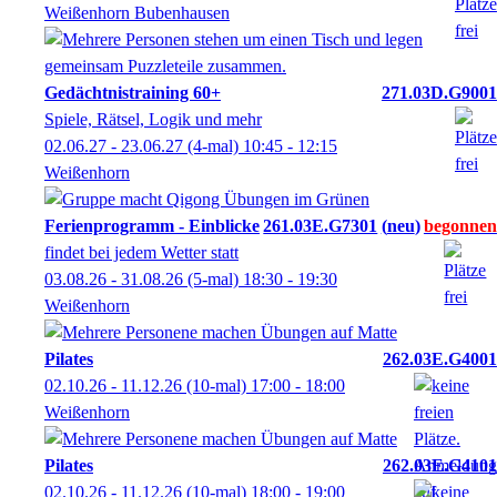
Weißenhorn Bubenhausen
Gedächtnistraining 60+
271.03D.G9001
Spiele, Rätsel, Logik und mehr
02.06.27 - 23.06.27
(4-mal)
10:45
- 12:15
Weißenhorn
Ferienprogramm - Einblicke
261.03E.G7301
neu
findet bei jedem Wetter statt
03.08.26 - 31.08.26
(5-mal)
18:30
- 19:30
Weißenhorn
Pilates
262.03E.G4001
02.10.26 - 11.12.26
(10-mal)
17:00
- 18:00
Weißenhorn
Pilates
262.03E.G4101
02.10.26 - 11.12.26
(10-mal)
18:00
- 19:00