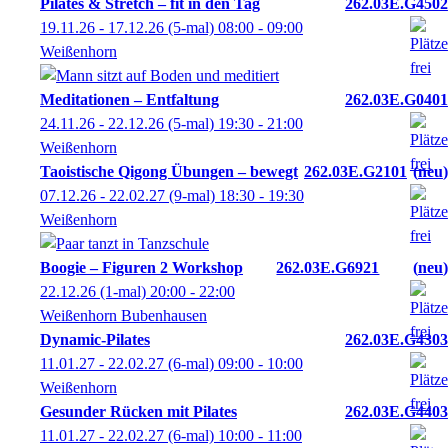
Pilates & Stretch – fit in den Tag
262.03E.G4502
19.11.26 - 17.12.26
(5-mal)
08:00
- 09:00
Weißenhorn
Meditationen – Entfaltung
262.03E.G0401
24.11.26 - 22.12.26
(5-mal)
19:30
- 21:00
Weißenhorn
Taoistische Qigong Übungen – bewegt
262.03E.G2101
neu
07.12.26 - 22.02.27
(9-mal)
18:30
- 19:30
Weißenhorn
Boogie – Figuren 2 Workshop
262.03E.G6921
neu
22.12.26
(1-mal)
20:00
- 22:00
Weißenhorn Bubenhausen
Dynamic-Pilates
262.03E.G4303
11.01.27 - 22.02.27
(6-mal)
09:00
- 10:00
Weißenhorn
Gesunder Rücken mit Pilates
262.03E.G4403
11.01.27 - 22.02.27
(6-mal)
10:00
- 11:00