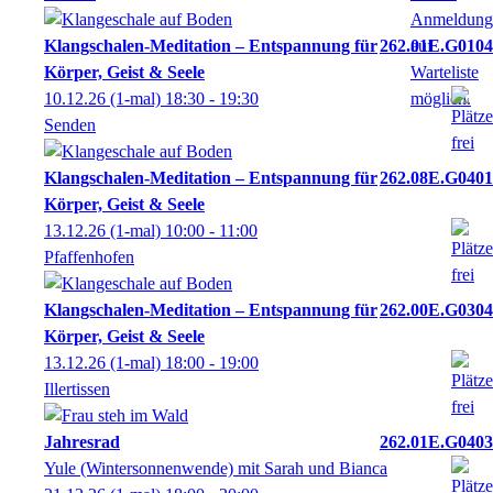
Klangschalen-Meditation – Entspannung für
262.01E.G0104
Körper, Geist & Seele
10.12.26
(1-mal)
18:30
- 19:30
Senden
Klangschalen-Meditation – Entspannung für
262.08E.G0401
Körper, Geist & Seele
13.12.26
(1-mal)
10:00
- 11:00
Pfaffenhofen
Klangschalen-Meditation – Entspannung für
262.00E.G0304
Körper, Geist & Seele
13.12.26
(1-mal)
18:00
- 19:00
Illertissen
Jahresrad
262.01E.G0403
Yule (Wintersonnenwende) mit Sarah und Bianca