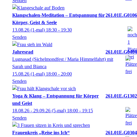
Senden
Klangschalen-Meditation – Entspannung für
261.01E.G0106
Körper, Geist & Seele
13.08.26
(1-mal)
18:30
- 19:30
Senden
Jahresrad
261.01E.G0404
Lugnasad (Sichelmondfest / Maria Himmelfahrt) mit
Sarah und Bianca
15.08.26
(1-mal)
18:00
- 20:00
Senden
Yoga & Klang – Entspannung für Körper
261.01E.G1302
und Geist
18.08.26 - 29.09.26
(5-mal)
18:00
- 19:15
Senden
Frauenkreis „Reise ins Ich“
261.01E.G0304