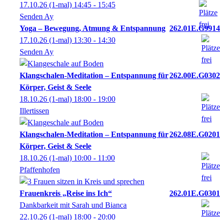
17.10.26
(1-mal)
14:45
- 15:45
Senden Ay
Yoga – Bewegung, Atmung & Entspannung
262.01E.G9914
17.10.26
(1-mal)
13:30
- 14:30
Senden Ay
Klangschalen-Meditation – Entspannung für
262.00E.G0302
Körper, Geist & Seele
18.10.26
(1-mal)
18:00
- 19:00
Illertissen
Klangschalen-Meditation – Entspannung für
262.08E.G0201
Körper, Geist & Seele
18.10.26
(1-mal)
10:00
- 11:00
Pfaffenhofen
Frauenkreis „Reise ins Ich“
262.01E.G0301
Dankbarkeit mit Sarah und Bianca
22.10.26
(1-mal)
18:00
- 20:00