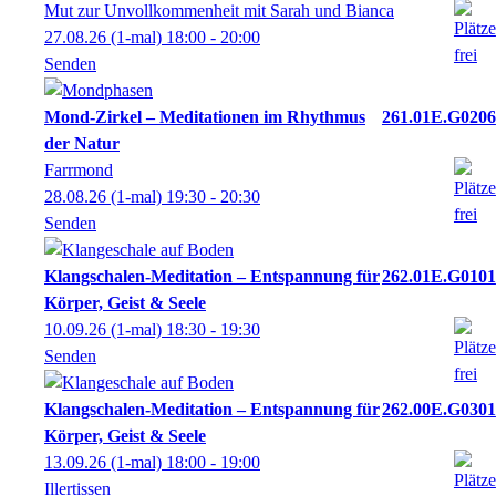
Mut zur Unvollkommenheit mit Sarah und Bianca
27.08.26
(1-mal)
18:00
- 20:00
Senden
Mond-Zirkel – Meditationen im Rhythmus
261.01E.G0206
der Natur
Farrmond
28.08.26
(1-mal)
19:30
- 20:30
Senden
Klangschalen-Meditation – Entspannung für
262.01E.G0101
Körper, Geist & Seele
10.09.26
(1-mal)
18:30
- 19:30
Senden
Klangschalen-Meditation – Entspannung für
262.00E.G0301
Körper, Geist & Seele
13.09.26
(1-mal)
18:00
- 19:00
Illertissen