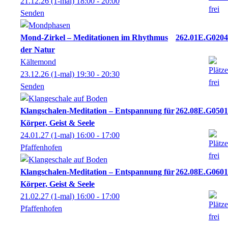
21.12.26
(1-mal)
18:00
- 20:00
Senden
Mond-Zirkel – Meditationen im Rhythmus
262.01E.G0204
der Natur
Kältemond
23.12.26
(1-mal)
19:30
- 20:30
Senden
Klangschalen-Meditation – Entspannung für
262.08E.G0501
Körper, Geist & Seele
24.01.27
(1-mal)
16:00
- 17:00
Pfaffenhofen
Klangschalen-Meditation – Entspannung für
262.08E.G0601
Körper, Geist & Seele
21.02.27
(1-mal)
16:00
- 17:00
Pfaffenhofen