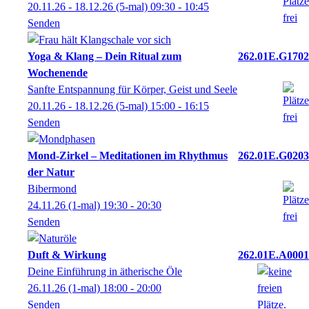
20.11.26 - 18.12.26
(5-mal)
09:30
- 10:45
Senden
Yoga & Klang – Dein Ritual zum
262.01E.G1702
Wochenende
Sanfte Entspannung für Körper, Geist und Seele
20.11.26 - 18.12.26
(5-mal)
15:00
- 16:15
Senden
Mond-Zirkel – Meditationen im Rhythmus
262.01E.G0203
der Natur
Bibermond
24.11.26
(1-mal)
19:30
- 20:30
Senden
Duft & Wirkung
262.01E.A0001
Deine Einführung in ätherische Öle
26.11.26
(1-mal)
18:00
- 20:00
Senden