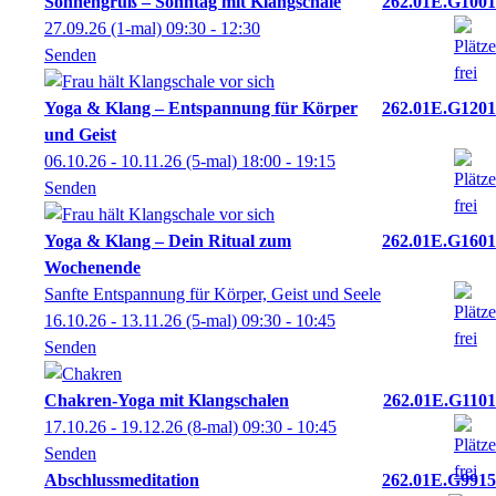
Sonnengruß – Sonntag mit Klangschale
262.01E.G1001
27.09.26
(1-mal)
09:30
- 12:30
Senden
Yoga & Klang – Entspannung für Körper
262.01E.G1201
und Geist
06.10.26 - 10.11.26
(5-mal)
18:00
- 19:15
Senden
Yoga & Klang – Dein Ritual zum
262.01E.G1601
Wochenende
Sanfte Entspannung für Körper, Geist und Seele
16.10.26 - 13.11.26
(5-mal)
09:30
- 10:45
Senden
Chakren-Yoga mit Klangschalen
262.01E.G1101
17.10.26 - 19.12.26
(8-mal)
09:30
- 10:45
Senden
Abschlussmeditation
262.01E.G9915