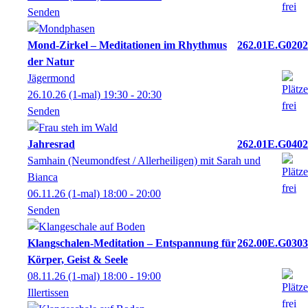
Senden
Mond-Zirkel – Meditationen im Rhythmus
262.01E.G0202
der Natur
Jägermond
26.10.26
(1-mal)
19:30
- 20:30
Senden
Jahresrad
262.01E.G0402
Samhain (Neumondfest / Allerheiligen) mit Sarah und
Bianca
06.11.26
(1-mal)
18:00
- 20:00
Senden
Klangschalen-Meditation – Entspannung für
262.00E.G0303
Körper, Geist & Seele
08.11.26
(1-mal)
18:00
- 19:00
Illertissen