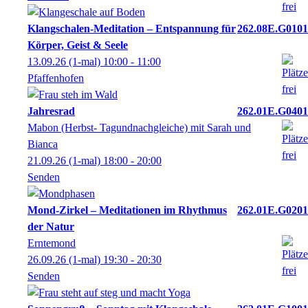
Klangschalen-Meditation – Entspannung für
262.08E.G0101
Körper, Geist & Seele
13.09.26
(1-mal)
10:00
- 11:00
Pfaffenhofen
Jahresrad
262.01E.G0401
Mabon (Herbst- Tagundnachgleiche) mit Sarah und
Bianca
21.09.26
(1-mal)
18:00
- 20:00
Senden
Mond-Zirkel – Meditationen im Rhythmus
262.01E.G0201
der Natur
Erntemond
26.09.26
(1-mal)
19:30
- 20:30
Senden