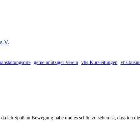
e.V.
ranstaltungsorte
gemeinnütziger Verein
vhs-Kursleitungen
vhs.busin
c, da ich Spaß an Bewegung habe und es schön zu sehen ist, dass ich di