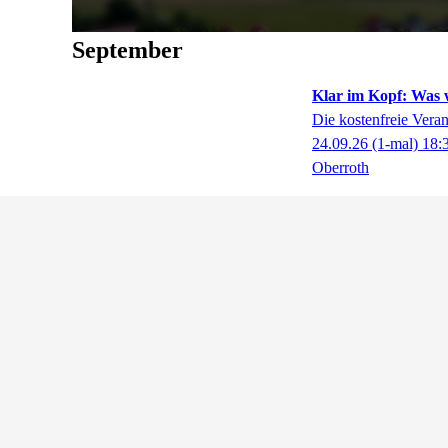
September
Klar im Kopf: Was 
Die kostenfreie Vera
24.09.26
(1-mal)
18:
Oberroth