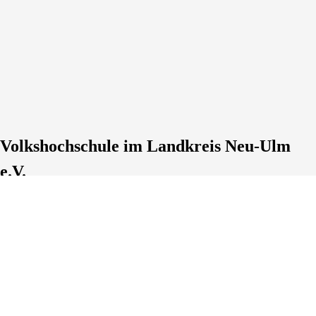
Volkshochschule im Landkreis Neu-Ulm
e.V.
Tel.: +49 7303 16633-0
Fax.: +49 7303 42335
info@vhs-neu-ulm.de
https://www.vhs-neu-ulm.de
Lage & Routenplaner