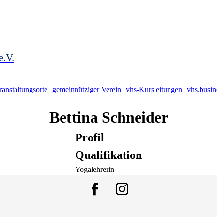
e.V.
ranstaltungsorte
gemeinnütziger Verein
vhs-Kursleitungen
vhs.busin
Bettina
Schneider
Profil
Qualifikation
Yogalehrerin