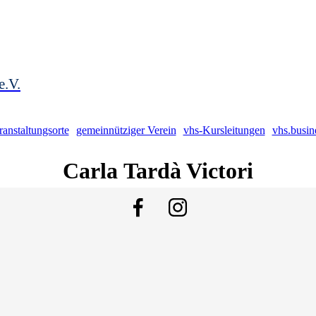
e.V.
ranstaltungsorte
gemeinnütziger Verein
vhs-Kursleitungen
vhs.busin
Carla
Tardà Victori