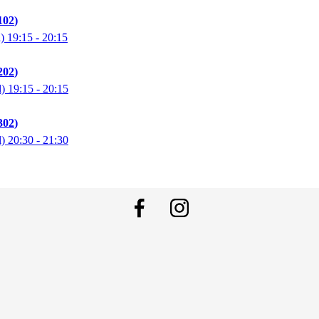
102
l)
19:15
- 20:15
202
l)
19:15
- 20:15
302
l)
20:30
- 21:30