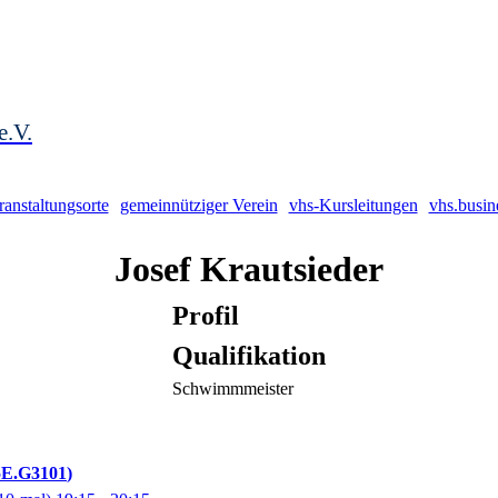
e.V.
ranstaltungsorte
gemeinnütziger Verein
vhs-Kursleitungen
vhs.busin
Josef
Krautsieder
Profil
Qualifikation
Schwimmmeister
5E.G3101