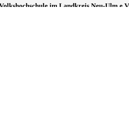
Volkshochschule im Landkreis Neu-Ulm e.V
Tel.: +49 7303 16633-0
Fax.: +49 7303 42335
info@vhs-neu-ulm.de
https://www.vhs-neu-ulm.de
Lage & Routenplaner