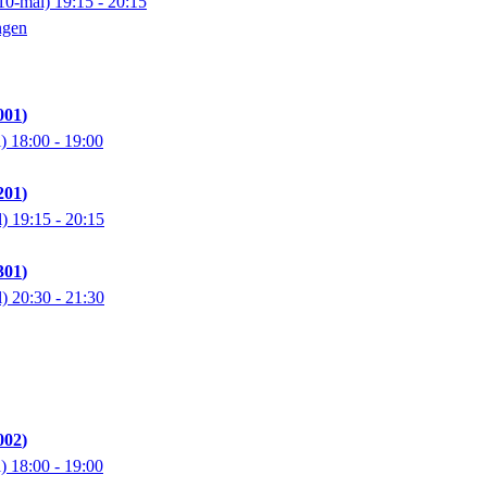
10-mal)
19:15
- 20:15
ngen
001
l)
18:00
- 19:00
201
l)
19:15
- 20:15
301
l)
20:30
- 21:30
002
l)
18:00
- 19:00