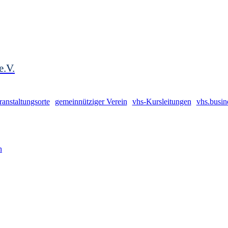
e.V.
ranstaltungsorte
gemeinnütziger Verein
vhs-Kursleitungen
vhs.busin
n