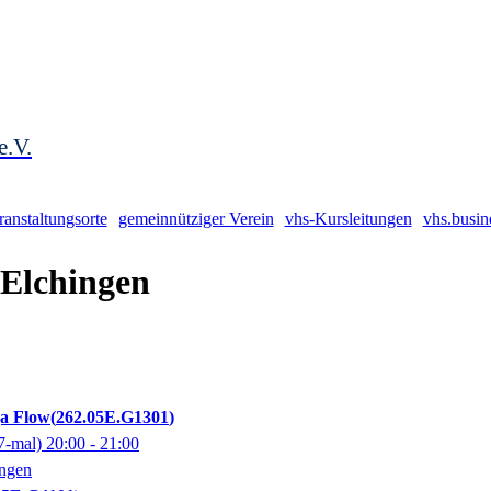
e.V.
ranstaltungsorte
gemeinnütziger Verein
vhs-Kursleitungen
vhs.busin
 Elchingen
ga Flow
262.05E.G1301
7-mal)
20:00
- 21:00
ingen