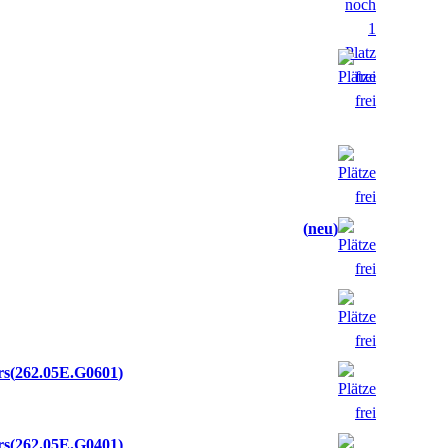
neu
rs
262.05E.G0601
rs
262.05E.G0401