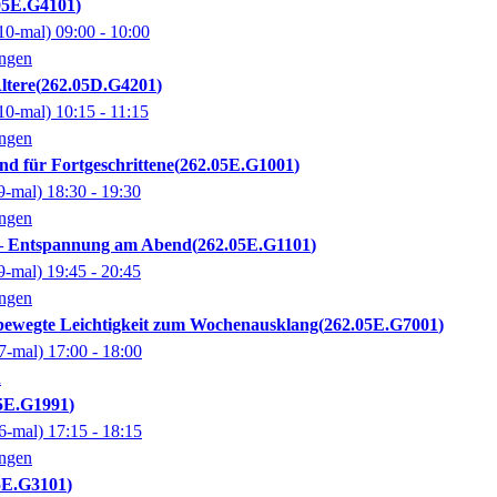
05E.G4101
10-mal)
09:00
- 10:00
ingen
ltere
262.05D.G4201
10-mal)
10:15
- 11:15
ingen
d für Fortgeschrittene
262.05E.G1001
9-mal)
18:30
- 19:30
ingen
 – Entspannung am Abend
262.05E.G1101
9-mal)
19:45
- 20:45
ingen
bewegte Leichtigkeit zum Wochenausklang
262.05E.G7001
7-mal)
17:00
- 18:00
n
5E.G1991
6-mal)
17:15
- 18:15
ingen
5E.G3101