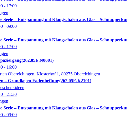
00
- 17:00
ingen
die Seele – Entspannung mit Klangschalen aus Glas – Schnupperku
00
- 09:00
n
die Seele – Entspannung mit Klangschalen aus Glas – Schnupperku
00
- 17:00
ingen
spaziergang
262.05E.N0001
00
- 16:00
arten Oberelchingen, Klosterhof 1, 89275 Oberelchingen
en – Grundlagen Fadenheftung
262.05E.K2101
eschenkideen
30
- 21:30
ingen
die Seele – Entspannung mit Klangschalen aus Glas – Schnupperku
00
- 09:00
n