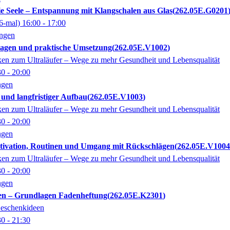
die Seele – Entspannung mit Klangschalen aus Glas
262.05E.G0201
6-mal)
16:00
- 17:00
ingen
agen und praktische Umsetzung
262.05E.V1002
en zum Ultraläufer – Wege zu mehr Gesundheit und Lebensqualität
30
- 20:00
ngen
und langfristiger Aufbau
262.05E.V1003
en zum Ultraläufer – Wege zu mehr Gesundheit und Lebensqualität
30
- 20:00
ngen
tivation, Routinen und Umgang mit Rückschlägen
262.05E.V1004
en zum Ultraläufer – Wege zu mehr Gesundheit und Lebensqualität
30
- 20:00
ngen
en – Grundlagen Fadenheftung
262.05E.K2301
eschenkideen
30
- 21:30