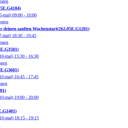
ingen
05E.G4104
5-mal)
09:00
- 10:00
ingen
r deinen sanften Wochenstart
262.05E.G1201
7-mal)
18:30
- 19:45
ingen
5E.G3501
10-mal)
15:30
- 16:30
ngen
5E.G3601
10-mal)
16:45
- 17:45
ngen
201
10-mal)
19:00
- 20:00
n
E.G1401
10-mal)
18:15
- 19:15
n