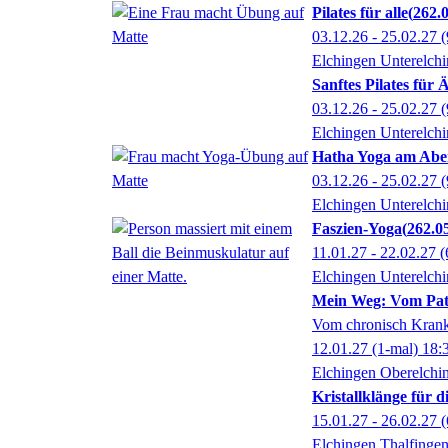
Pilates für alle
262.
03.12.26 - 25.02.27
(
Elchingen Unterelch
Sanftes Pilates für Ä
03.12.26 - 25.02.27
(
Elchingen Unterelch
Hatha Yoga am Aben
03.12.26 - 25.02.27
(
Elchingen Unterelch
Faszien-Yoga
262.0
11.01.27 - 22.02.27
(
Elchingen Unterelch
Mein Weg: Vom Pati
Vom chronisch Krank
12.01.27
(1-mal)
18:
Elchingen Oberelchi
Kristallklänge für 
15.01.27 - 26.02.27
(
Elchingen Thalfinge