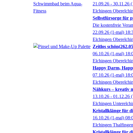
21.09.26 - 30.11.26
(
Elchingen Oberelchi
Selbstfürsorge für 
Die kostenfreie Vera
22.09.26
(1-mal)
18:
Elchingen Oberelchi
Zeitlos schön
262.0
06.10.26
(1-mal)
18:
Elchingen Oberelchi
Happy Darm, Happy 
07.10.26
(1-mal)
18:
Elchingen Oberelchi
Nähkurs – kreativ 
13.10.26 - 01.12.26
(
Elchingen Unterelch
Kristallklänge für 
16.10.26
(1-mal)
08:
Elchingen Thalfinge
Kristallklänge für 