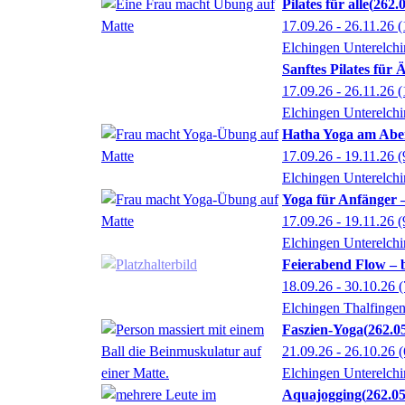
Pilates für alle
262.
17.09.26 - 26.11.26
(
Elchingen Unterelch
Sanftes Pilates für Ä
17.09.26 - 26.11.26
(
Elchingen Unterelch
Hatha Yoga am Aben
17.09.26 - 19.11.26
(
Elchingen Unterelch
Yoga für Anfänger
17.09.26 - 19.11.26
(
Elchingen Unterelch
Feierabend Flow – 
18.09.26 - 30.10.26
(
Elchingen Thalfinge
Faszien-Yoga
262.0
21.09.26 - 26.10.26
(
Elchingen Unterelch
Aquajogging
262.0