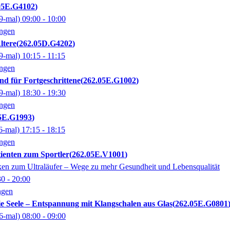
05E.G4102
9-mal)
09:00
- 10:00
ingen
ltere
262.05D.G4202
9-mal)
10:15
- 11:15
ingen
d für Fortgeschrittene
262.05E.G1002
9-mal)
18:30
- 19:30
ingen
5E.G1993
6-mal)
17:15
- 18:15
ingen
enten zum Sportler
262.05E.V1001
en zum Ultraläufer – Wege zu mehr Gesundheit und Lebensqualität
30
- 20:00
ngen
die Seele – Entspannung mit Klangschalen aus Glas
262.05E.G0801
6-mal)
08:00
- 09:00
n