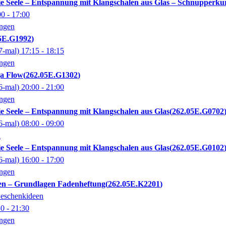
die Seele – Entspannung mit Klangschalen aus Glas – Schnupperku
00
- 17:00
ingen
5E.G1992
7-mal)
17:15
- 18:15
ingen
ga Flow
262.05E.G1302
6-mal)
20:00
- 21:00
ingen
die Seele – Entspannung mit Klangschalen aus Glas
262.05E.G0702
6-mal)
08:00
- 09:00
n
die Seele – Entspannung mit Klangschalen aus Glas
262.05E.G0102
6-mal)
16:00
- 17:00
ingen
en – Grundlagen Fadenheftung
262.05E.K2201
eschenkideen
30
- 21:30
ingen