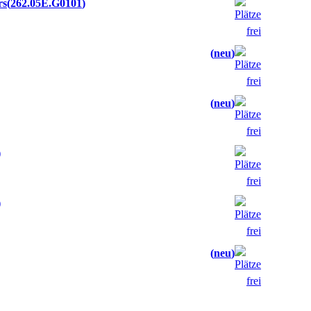
rs
262.05E.G0101
neu
neu
neu