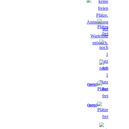
neu
neu