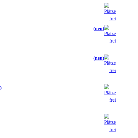
neu
neu