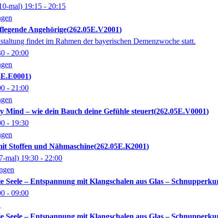
10-mal)
19:15
- 20:15
ngen
pflegende Angehörige
262.05E.V2001
nstaltung findet im Rahmen der bayerischen Demenzwoche statt.
30
- 20:00
ngen
5E.E0001
00
- 21:00
ngen
Mind – wie dein Bauch deine Gefühle steuert
262.05E.V0001
00
- 19:30
ngen
mit Stoffen und Nähmaschine
262.05E.K2001
7-mal)
19:30
- 22:00
ingen
die Seele – Entspannung mit Klangschalen aus Glas – Schnupperku
00
- 09:00
n
die Seele – Entspannung mit Klangschalen aus Glas – Schnupperku