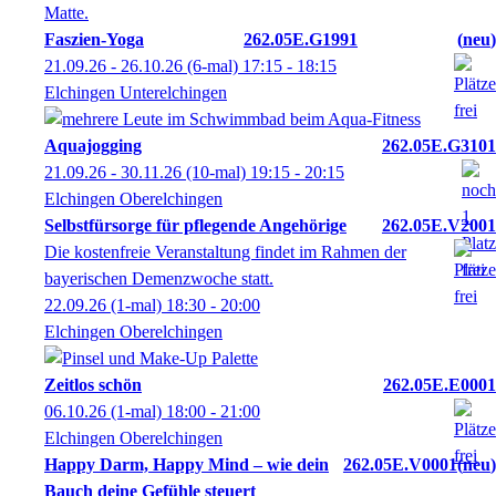
Faszien-Yoga
262.05E.G1991
neu
21.09.26 - 26.10.26
(6-mal)
17:15
- 18:15
Elchingen Unterelchingen
Aquajogging
262.05E.G3101
21.09.26 - 30.11.26
(10-mal)
19:15
- 20:15
Elchingen Oberelchingen
Selbstfürsorge für pflegende Angehörige
262.05E.V2001
Die kostenfreie Veranstaltung findet im Rahmen der
bayerischen Demenzwoche statt.
22.09.26
(1-mal)
18:30
- 20:00
Elchingen Oberelchingen
Zeitlos schön
262.05E.E0001
06.10.26
(1-mal)
18:00
- 21:00
Elchingen Oberelchingen
Happy Darm, Happy Mind – wie dein
262.05E.V0001
neu
Bauch deine Gefühle steuert