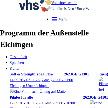
Volkshochschule
Landkreis Neu-Ulm e.V.
Menü
Programm der Außenstelle
Elchingen
Gesundheit
Sprachen
Kultur
Soft & Strength Yoga Flow
262.05E.G1301
neu
14.09.26 - 02.11.26
(7-mal)
20:00
- 21:00
Elchingen Unterelchingen
Pilates für alle
262.05E.G4101
17.09.26 - 26.11.26
(10-mal)
09:00
- 10:00