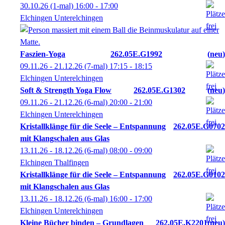
30.10.26
(1-mal)
16:00
- 17:00
Elchingen Unterelchingen
Faszien-Yoga
262.05E.G1992
neu
09.11.26 - 21.12.26
(7-mal)
17:15
- 18:15
Elchingen Unterelchingen
Soft & Strength Yoga Flow
262.05E.G1302
neu
09.11.26 - 21.12.26
(6-mal)
20:00
- 21:00
Elchingen Unterelchingen
Kristallklänge für die Seele – Entspannung
262.05E.G0702
mit Klangschalen aus Glas
13.11.26 - 18.12.26
(6-mal)
08:00
- 09:00
Elchingen Thalfingen
Kristallklänge für die Seele – Entspannung
262.05E.G0102
mit Klangschalen aus Glas
13.11.26 - 18.12.26
(6-mal)
16:00
- 17:00
Elchingen Unterelchingen
Kleine Bücher binden – Grundlagen
262.05E.K2201
neu