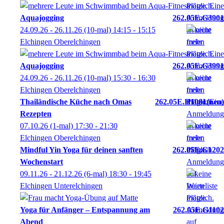
Aquajogging
262.05E.G3901
24.09.26 - 26.11.26
(10-mal)
14:15
- 15:15
Elchingen Oberelchingen
Aquajogging
262.05E.G3991
24.09.26 - 26.11.26
(10-mal)
15:30
- 16:30
Elchingen Oberelchingen
Thailändische Küche nach Omas
262.05E.H1001
neu
Rezepten
07.10.26
(1-mal)
17:30
- 21:30
Elchingen Oberelchingen
Mindful Yin Yoga für deinen sanften
262.05E.G1202
Wochenstart
09.11.26 - 21.12.26
(6-mal)
18:30
- 19:45
Elchingen Unterelchingen
Yoga für Anfänger – Entspannung am
262.05E.G1102
Abend