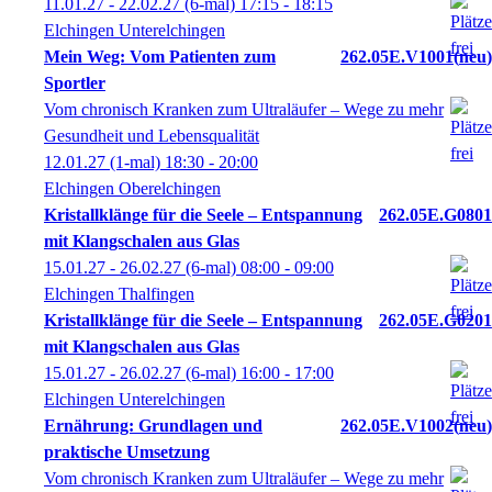
11.01.27 - 22.02.27
(6-mal)
17:15
- 18:15
Elchingen Unterelchingen
Mein Weg: Vom Patienten zum
262.05E.V1001
neu
Sportler
Vom chronisch Kranken zum Ultraläufer – Wege zu mehr
Gesundheit und Lebensqualität
12.01.27
(1-mal)
18:30
- 20:00
Elchingen Oberelchingen
Kristallklänge für die Seele – Entspannung
262.05E.G0801
mit Klangschalen aus Glas
15.01.27 - 26.02.27
(6-mal)
08:00
- 09:00
Elchingen Thalfingen
Kristallklänge für die Seele – Entspannung
262.05E.G0201
mit Klangschalen aus Glas
15.01.27 - 26.02.27
(6-mal)
16:00
- 17:00
Elchingen Unterelchingen
Ernährung: Grundlagen und
262.05E.V1002
neu
praktische Umsetzung
Vom chronisch Kranken zum Ultraläufer – Wege zu mehr