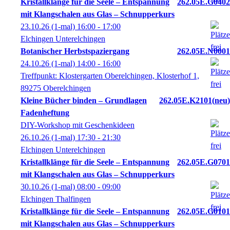
Kristallklänge für die Seele – Entspannung
262.05E.G0402
mit Klangschalen aus Glas – Schnupperkurs
23.10.26
(1-mal)
16:00
- 17:00
Elchingen Unterelchingen
Botanischer Herbstspaziergang
262.05E.N0001
24.10.26
(1-mal)
14:00
- 16:00
Treffpunkt: Klostergarten Oberelchingen, Klosterhof 1,
89275 Oberelchingen
Kleine Bücher binden – Grundlagen
262.05E.K2101
neu
Fadenheftung
DIY-Workshop mit Geschenkideen
26.10.26
(1-mal)
17:30
- 21:30
Elchingen Unterelchingen
Kristallklänge für die Seele – Entspannung
262.05E.G0701
mit Klangschalen aus Glas – Schnupperkurs
30.10.26
(1-mal)
08:00
- 09:00
Elchingen Thalfingen
Kristallklänge für die Seele – Entspannung
262.05E.G0101
mit Klangschalen aus Glas – Schnupperkurs