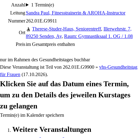
Anzahl
1 Termin(e)
Leitung
Sandra Paul
, Fitnesstrainerin & AROHA-Instructor
Nummer
262.01E.G9911
Therese-Studer-Haus, Seniorentreff
,
Illerwehrstr. 7,
Ort
89250 Senden, Ay
,
Raum: Gymnastiksaal 1. OG / 1.08
Preis
im Gesamtpreis enthalten
nur im Rahmen des Gesundheitstages buchbar
Diese Veranstaltung ist Teil von
262.01E.G9900 »
vhs-Gesundheitstag
für Frauen
(17.10.2026).
Klicken Sie auf das Datum eines Termin,
um zu den Details des jeweilen Kurstages
zu gelangen
Termin(e) im Kalender speichern
Weitere Veranstaltungen