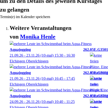
um zu den Details des jeweilen Kurstages
zu gelangen
Termin(e) im Kalender speichern
Weitere Veranstaltungen
von
Monika
Henle
Aquajogging
262.05E.G3501
21.09.26 - 23.11.26
(10-mal)
15:30
- 16:30
Elchingen Oberelchingen
Aquajogging
262.05E.G3601
21.09.26 - 23.11.26
(10-mal)
16:45
- 17:45
Elchingen Oberelchingen
Aquajogging
262.05E.G3701
24.09.26 - 26.11.26
(10-mal)
10:40
- 11:25
Elchingen Oberelchingen