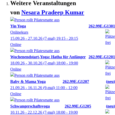
Weitere Veranstaltungen
von
Nesara
Pradeep Kumar
Yin Yoga
262.99E.G1301
Onlinekurs
15.09.26 - 27.10.26
(7-mal)
19:15
- 20:15
Online
Wochenendstart-Yoga: Hatha für Anfänger
262.99E.G1201
18.09.26 - 30.10.26
(7-mal)
18:00
- 19:00
Online
Baby & Mama Yoga
262.99E.G1207
neu
21.09.26 - 16.11.26
(9-mal)
11:00
- 12:00
Online
Schwangerschaftsyoga
262.99E.G1205
neu
10.11.26 - 22.12.26
(7-mal)
18:00
- 19:00