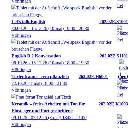
Vöhringen
Let’s talk English
262.02E.S1001
30.09.26 - 16.12.26
(10-mal)
19:00
- 20:30
Vöhringen
English B 2 Konversation
262.02E.S1101
06.10.26 - 15.12.26
(10-mal)
18:00
- 19:30
Vöhringen
Tortentraum – rein pflanzlich
262.02E.H6001
neu
22.10.26
(1-mal)
18:00
- 21:30
Vöhringen
Keramik – freies Arbeiten mit Ton für
262.02E.K1003
Einsteiger und Fortgeschrittene
09.11.26 - 07.12.26
(3-mal)
18:00
- 21:00
Vöhringen