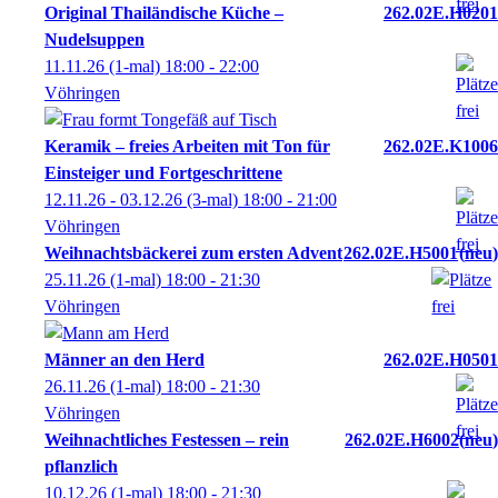
Original Thailändische Küche –
262.02E.H0201
Nudelsuppen
11.11.26
(1-mal)
18:00
- 22:00
Vöhringen
Keramik – freies Arbeiten mit Ton für
262.02E.K1006
Einsteiger und Fortgeschrittene
12.11.26 - 03.12.26
(3-mal)
18:00
- 21:00
Vöhringen
Weihnachtsbäckerei zum ersten Advent
262.02E.H5001
neu
25.11.26
(1-mal)
18:00
- 21:30
Vöhringen
Männer an den Herd
262.02E.H0501
26.11.26
(1-mal)
18:00
- 21:30
Vöhringen
Weihnachtliches Festessen – rein
262.02E.H6002
neu
pflanzlich
10.12.26
(1-mal)
18:00
- 21:30