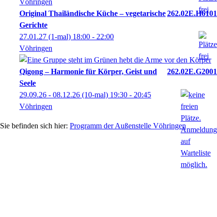
Vöhringen
Original Thailändische Küche – vegetarische
262.02E.H6101
Gerichte
27.01.27
(1-mal)
18:00
- 22:00
Vöhringen
Qigong – Harmonie für Körper, Geist und
262.02E.G2001
Seele
29.09.26 - 08.12.26
(10-mal)
19:30
- 20:45
Vöhringen
Programm der Außenstelle Vöhringen