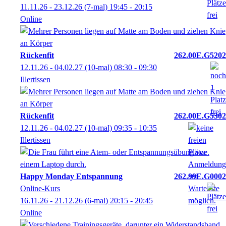
11.11.26 - 23.12.26
(7-mal)
19:45
- 20:15
Online
Rückenfit
262.00E.G5202
12.11.26 - 04.02.27
(10-mal)
08:30
- 09:30
Illertissen
Rückenfit
262.00E.G5302
12.11.26 - 04.02.27
(10-mal)
09:35
- 10:35
Illertissen
Happy Monday Entspannung
262.99E.G0002
Online-Kurs
16.11.26 - 21.12.26
(6-mal)
20:15
- 20:45
Online