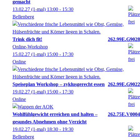
gemacht
13.02.27
(1-mal)
13:00
- 15:30
Bellenberg
Trink dich fit!
262.99E.G9028
Online-Workshop
15.02.27
(1-mal)
15:00
- 17:30
Online
Speiseplan Workshop – zyklusgerecht essen
262.99E.G9022
19.02.27
(1-mal)
15:00
- 17:30
Online
Wohlfühlgewicht erreichen und halten –
262.75E.V0004
gesundes Abnehmen ohne Verzicht
19.02.27
(1-mal)
18:30
- 19:30
Bellenberg