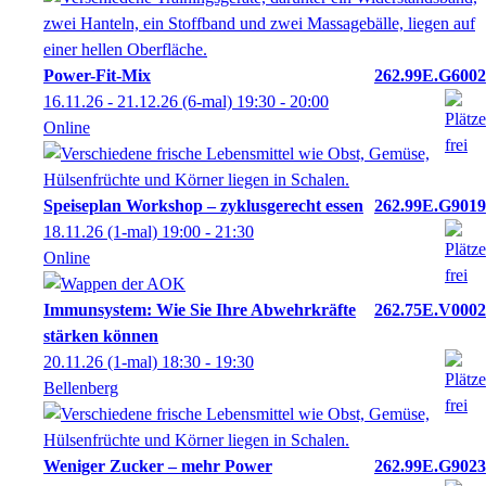
Power-Fit-Mix
262.99E.G6002
16.11.26 - 21.12.26
(6-mal)
19:30
- 20:00
Online
Speiseplan Workshop – zyklusgerecht essen
262.99E.G9019
18.11.26
(1-mal)
19:00
- 21:30
Online
Immunsystem: Wie Sie Ihre Abwehrkräfte
262.75E.V0002
stärken können
20.11.26
(1-mal)
18:30
- 19:30
Bellenberg
Weniger Zucker – mehr Power
262.99E.G9023