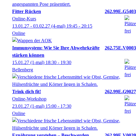
Fitter Rücken
262.99E.G5403
Online-Kurs
13.01.27 - 03.02.27
(4-mal)
19:45
- 20:15
Online
Immunsystem: Wie Sie Ihre Abwehrkräfte
262.75E.V0003
stärken können
15.01.27
(1-mal)
18:30
- 19:30
Bellenberg
Trink dich fit!
262.99E.G9027
Online-Workshop
23.01.27
(1-mal)
15:00
- 17:30
Online
Ernährung verstehen – Beschwerden
262.99E.V0020