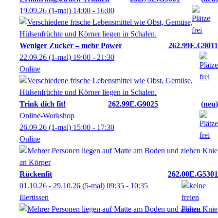
19.09.26
(1-mal)
14:00
- 16:00
Weniger Zucker – mehr Power
262.99E.G9011
22.09.26
(1-mal)
19:00
- 21:30
Online
Trink dich fit!
262.99E.G9025
neu
Online-Workshop
26.09.26
(1-mal)
15:00
- 17:30
Online
Rückenfit
262.00E.G5301
01.10.26 - 29.10.26
(5-mal)
09:35
- 10:35
Illertissen