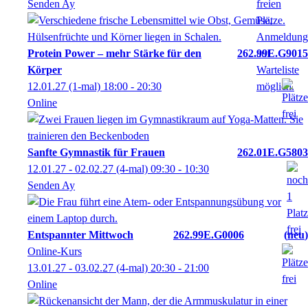
Senden Ay
Protein Power – mehr Stärke für den
262.99E.G9015
Körper
12.01.27
(1-mal)
18:00
- 20:30
Online
Sanfte Gymnastik für Frauen
262.01E.G5803
12.01.27 - 02.02.27
(4-mal)
09:30
- 10:30
Senden Ay
Entspannter Mittwoch
262.99E.G0006
neu
Online-Kurs
13.01.27 - 03.02.27
(4-mal)
20:30
- 21:00
Online