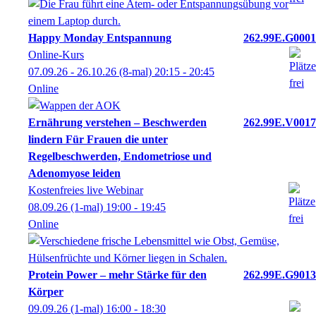
Happy Monday Entspannung
262.99E.G0001
Online-Kurs
07.09.26 - 26.10.26
(8-mal)
20:15
- 20:45
Online
Ernährung verstehen – Beschwerden
262.99E.V0017
lindern Für Frauen die unter
Regelbeschwerden, Endometriose und
Adenomyose leiden
Kostenfreies live Webinar
08.09.26
(1-mal)
19:00
- 19:45
Online
Protein Power – mehr Stärke für den
262.99E.G9013
Körper
09.09.26
(1-mal)
16:00
- 18:30