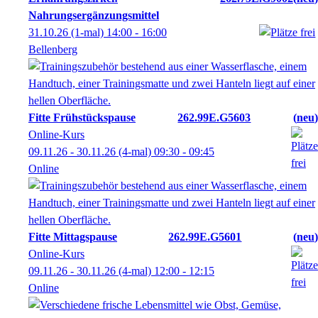
Nahrungsergänzungsmittel
31.10.26
(1-mal)
14:00
- 16:00
Bellenberg
Fitte Frühstückspause
262.99E.G5603
neu
Online-Kurs
09.11.26 - 30.11.26
(4-mal)
09:30
- 09:45
Online
Fitte Mittagspause
262.99E.G5601
neu
Online-Kurs
09.11.26 - 30.11.26
(4-mal)
12:00
- 12:15
Online