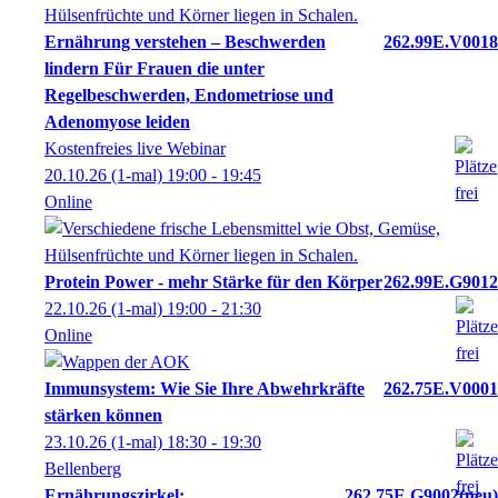
Ernährung verstehen – Beschwerden
262.99E.V0018
lindern Für Frauen die unter
Regelbeschwerden, Endometriose und
Adenomyose leiden
Kostenfreies live Webinar
20.10.26
(1-mal)
19:00
- 19:45
Online
Protein Power - mehr Stärke für den Körper
262.99E.G9012
22.10.26
(1-mal)
19:00
- 21:30
Online
Immunsystem: Wie Sie Ihre Abwehrkräfte
262.75E.V0001
stärken können
23.10.26
(1-mal)
18:30
- 19:30
Bellenberg
Ernährungszirkel:
262.75E.G9002
neu