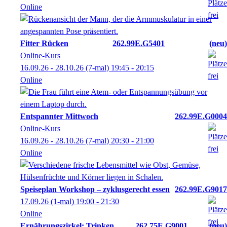
Online
Fitter Rücken
262.99E.G5401
neu
Online-Kurs
16.09.26 - 28.10.26
(7-mal)
19:45
- 20:15
Online
Entspannter Mittwoch
262.99E.G0004
Online-Kurs
16.09.26 - 28.10.26
(7-mal)
20:30
- 21:00
Online
Speiseplan Workshop – zyklusgerecht essen
262.99E.G9017
17.09.26
(1-mal)
19:00
- 21:30
Online
Ernährungszirkel: Trinken
262.75E.G9001
neu