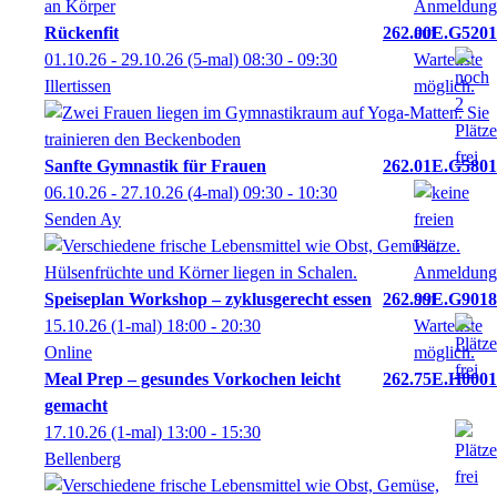
Rückenfit
262.00E.G5201
01.10.26 - 29.10.26
(5-mal)
08:30
- 09:30
Illertissen
Sanfte Gymnastik für Frauen
262.01E.G5801
06.10.26 - 27.10.26
(4-mal)
09:30
- 10:30
Senden Ay
Speiseplan Workshop – zyklusgerecht essen
262.99E.G9018
15.10.26
(1-mal)
18:00
- 20:30
Online
Meal Prep – gesundes Vorkochen leicht
262.75E.H0001
gemacht
17.10.26
(1-mal)
13:00
- 15:30
Bellenberg