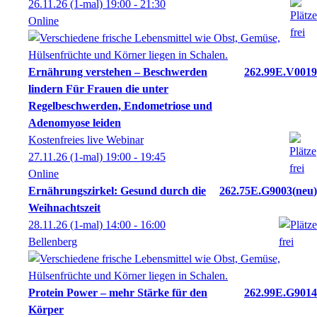
26.11.26
(1-mal)
19:00
- 21:30
Online
Ernährung verstehen – Beschwerden
262.99E.V0019
lindern Für Frauen die unter
Regelbeschwerden, Endometriose und
Adenomyose leiden
Kostenfreies live Webinar
27.11.26
(1-mal)
19:00
- 19:45
Online
Ernährungszirkel: Gesund durch die
262.75E.G9003
neu
Weihnachtszeit
28.11.26
(1-mal)
14:00
- 16:00
Bellenberg
Protein Power – mehr Stärke für den
262.99E.G9014
Körper