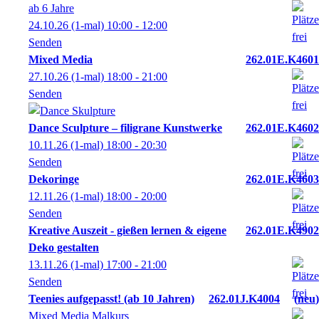
ab 6 Jahre
24.10.26
(1-mal)
10:00
- 12:00
Senden
Mixed Media
262.01E.K4601
27.10.26
(1-mal)
18:00
- 21:00
Senden
Dance Sculpture – filigrane Kunstwerke
262.01E.K4602
10.11.26
(1-mal)
18:00
- 20:30
Senden
Dekoringe
262.01E.K4603
12.11.26
(1-mal)
18:00
- 20:00
Senden
Kreative Auszeit - gießen lernen & eigene
262.01E.K4902
Deko gestalten
13.11.26
(1-mal)
17:00
- 21:00
Senden
Teenies aufgepasst! (ab 10 Jahren)
262.01J.K4004
neu
Mixed Media Malkurs