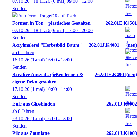
07.10.26 - 18.11.26
(6-mal)
09:00
- 12:00
Senden
Formen in Ton – plastisches Gestalten
262.01E.K4501
07.10.26 - 18.11.26
(6-mal)
17:00
- 20:00
Senden
Acrylmalerei "Herbstbild-Baum"
262.01J.K4001
neu
ab 6 Jahren
16.10.26
(1-mal)
16:00
- 18:00
Senden
Kreative Auszeit - gießen lernen &
262.01E.K4901
neu
eigene Deko gestalten
17.10.26
(1-mal)
10:00
- 14:00
Senden
Eule aus Gipsbinden
262.01J.K4002
ab 8 Jahren
23.10.26
(1-mal)
16:00
- 18:00
Senden
Pilz aus Zaunlatte
262.01J.K4003