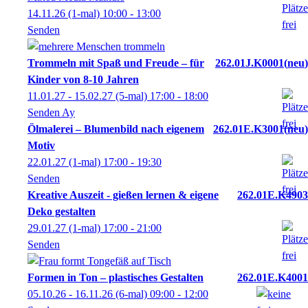
14.11.26
(1-mal)
10:00
- 13:00
Senden
Trommeln mit Spaß und Freude – für
262.01J.K0001
neu
Kinder von 8-10 Jahren
11.01.27 - 15.02.27
(5-mal)
17:00
- 18:00
Senden Ay
Ölmalerei – Blumenbild nach eigenem
262.01E.K3001
neu
Motiv
22.01.27
(1-mal)
17:00
- 19:30
Senden
Kreative Auszeit - gießen lernen & eigene
262.01E.K4903
Deko gestalten
29.01.27
(1-mal)
17:00
- 21:00
Senden
Formen in Ton – plastisches Gestalten
262.01E.K4001
05.10.26 - 16.11.26
(6-mal)
09:00
- 12:00