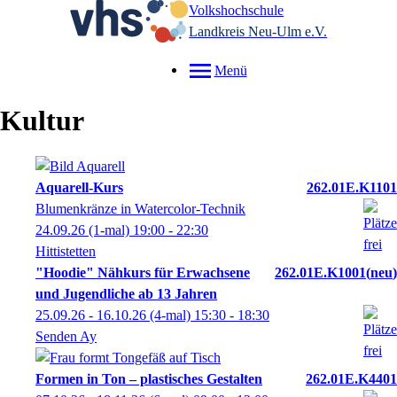
Volkshochschule
Landkreis Neu-Ulm e.V.
Menü
Kultur
Aquarell-Kurs
262.01E.K1101
Blumenkränze in Watercolor-Technik
24.09.26
(1-mal)
19:00
- 22:30
Hittistetten
"Hoodie" Nähkurs für Erwachsene
262.01E.K1001
neu
und Jugendliche ab 13 Jahren
25.09.26 - 16.10.26
(4-mal)
15:30
- 18:30
Senden Ay
Formen in Ton – plastisches Gestalten
262.01E.K4401