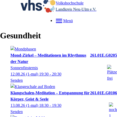
Volkshochschule
Landkreis Neu-Ulm e.V.
Menü
Gesundheit
Mond-Zirkel – Meditationen im Rhythmus
261.01E.G0205
der Natur
Sonnenfinsternis
12.08.26
(1-mal)
19:30
- 20:30
Senden
Klangschalen-Meditation – Entspannung für
261.01E.G0106
Körper, Geist & Seele
13.08.26
(1-mal)
18:30
- 19:30
Senden