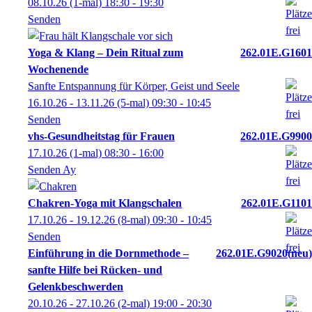
08.10.26
(1-mal)
18:30
- 19:30
Senden
Yoga & Klang – Dein Ritual zum
262.01E.G1601
Wochenende
Sanfte Entspannung für Körper, Geist und Seele
16.10.26 - 13.11.26
(5-mal)
09:30
- 10:45
Senden
vhs-Gesundheitstag für Frauen
262.01E.G9900
17.10.26
(1-mal)
08:30
- 16:00
Senden Ay
Chakren-Yoga mit Klangschalen
262.01E.G1101
17.10.26 - 19.12.26
(8-mal)
09:30
- 10:45
Senden
Einführung in die Dornmethode –
262.01E.G9020
neu
sanfte Hilfe bei Rücken- und
Gelenkbeschwerden
20.10.26 - 27.10.26
(2-mal)
19:00
- 20:30