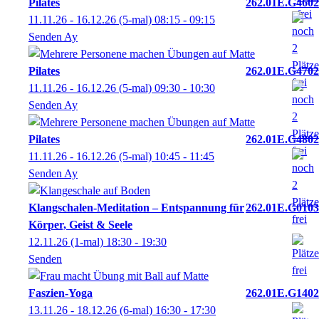
Pilates
262.01E.G4602
11.11.26 - 16.12.26
(5-mal)
08:15
- 09:15
Senden Ay
Pilates
262.01E.G4702
11.11.26 - 16.12.26
(5-mal)
09:30
- 10:30
Senden Ay
Pilates
262.01E.G4802
11.11.26 - 16.12.26
(5-mal)
10:45
- 11:45
Senden Ay
Klangschalen-Meditation – Entspannung für
262.01E.G0103
Körper, Geist & Seele
12.11.26
(1-mal)
18:30
- 19:30
Senden
Faszien-Yoga
262.01E.G1402
13.11.26 - 18.12.26
(6-mal)
16:30
- 17:30