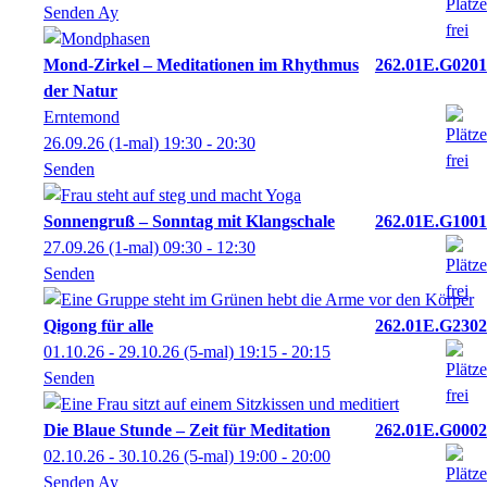
Senden Ay
Mond-Zirkel – Meditationen im Rhythmus
262.01E.G0201
der Natur
Erntemond
26.09.26
(1-mal)
19:30
- 20:30
Senden
Sonnengruß – Sonntag mit Klangschale
262.01E.G1001
27.09.26
(1-mal)
09:30
- 12:30
Senden
Qigong für alle
262.01E.G2302
01.10.26 - 29.10.26
(5-mal)
19:15
- 20:15
Senden
Die Blaue Stunde – Zeit für Meditation
262.01E.G0002
02.10.26 - 30.10.26
(5-mal)
19:00
- 20:00
Senden Ay