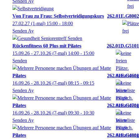
Senden Ay
Von Frau zu Frau: Selbstverteidigungskurs
262.01E.G8002
27.02.27
(1-mal)
15:00
- 18:00
Senden Ay
Rückenfitness 60 Plus mit Pilates
262.01D.G5101
15.09.26 - 27.10.26
(7-mal)
14:00
- 15:00
Senden
Pilates
262.01E.G4601
16.09.26 - 28.10.26
(7-mal)
08:15
- 09:15
Senden Ay
Pilates
262.01E.G4701
16.09.26 - 28.10.26
(7-mal)
09:30
- 10:30
Senden Ay
Pilates
262.01E.G4801