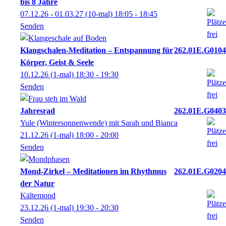
bis 8 Jahre
07.12.26 - 01.03.27
(10-mal)
18:05
- 18:45
Senden
Klangschalen-Meditation – Entspannung für
262.01E.G0104
Körper, Geist & Seele
10.12.26
(1-mal)
18:30
- 19:30
Senden
Jahresrad
262.01E.G0403
Yule (Wintersonnenwende) mit Sarah und Bianca
21.12.26
(1-mal)
18:00
- 20:00
Senden
Mond-Zirkel – Meditationen im Rhythmus
262.01E.G0204
der Natur
Kältemond
23.12.26
(1-mal)
19:30
- 20:30
Senden