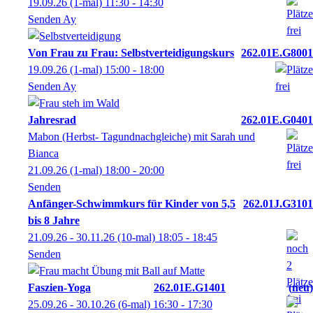
19.09.26
(1-mal)
11:30
- 14:30
Senden Ay
Von Frau zu Frau: Selbstverteidigungskurs
262.01E.G8001
19.09.26
(1-mal)
15:00
- 18:00
Senden Ay
Jahresrad
262.01E.G0401
Mabon (Herbst- Tagundnachgleiche) mit Sarah und
Bianca
21.09.26
(1-mal)
18:00
- 20:00
Senden
Anfänger-Schwimmkurs für Kinder von 5,5
262.01J.G3101
bis 8 Jahre
21.09.26 - 30.11.26
(10-mal)
18:05
- 18:45
Senden
Faszien-Yoga
262.01E.G1401
neu
25.09.26 - 30.10.26
(6-mal)
16:30
- 17:30