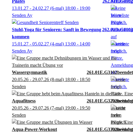
Pilates
262.01E.G4902
13.01.27 - 24.02.27
(6-mal)
18:00
- 19:00
Senden Ay
Stuhl-Yoga für Senioren: Sanft in Bewegung
262.01D.G1003
kommen
15.01.27 - 05.02.27
(4-mal)
13:00
- 14:00
Senden Ay
Wassergymnastik
261.01E.G3102
20.05.26 - 29.07.26
(8-mal)
18:00
- 18:50
Senden
Aquafitness
261.01E.G3202
20.05.26 - 29.07.26
(7-mal)
19:00
- 19:50
Senden
Aqua-Power-Workout
261.01E.G3302