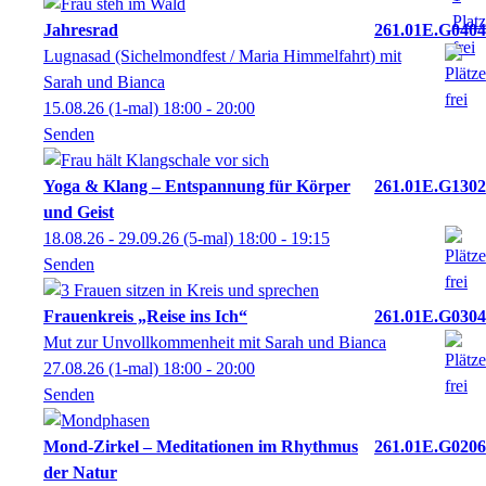
Jahresrad
261.01E.G0404
Lugnasad (Sichelmondfest / Maria Himmelfahrt) mit
Sarah und Bianca
15.08.26
(1-mal)
18:00
- 20:00
Senden
Yoga & Klang – Entspannung für Körper
261.01E.G1302
und Geist
18.08.26 - 29.09.26
(5-mal)
18:00
- 19:15
Senden
Frauenkreis „Reise ins Ich“
261.01E.G0304
Mut zur Unvollkommenheit mit Sarah und Bianca
27.08.26
(1-mal)
18:00
- 20:00
Senden
Mond-Zirkel – Meditationen im Rhythmus
261.01E.G0206
der Natur