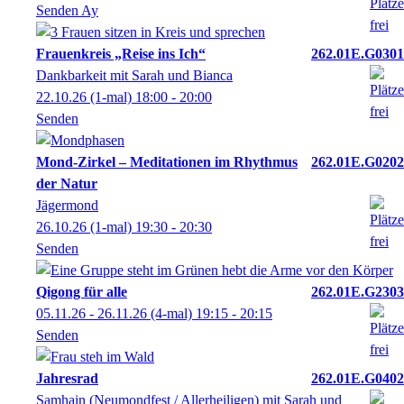
Senden Ay
Frauenkreis „Reise ins Ich“
262.01E.G0301
Dankbarkeit mit Sarah und Bianca
22.10.26
(1-mal)
18:00
- 20:00
Senden
Mond-Zirkel – Meditationen im Rhythmus
262.01E.G0202
der Natur
Jägermond
26.10.26
(1-mal)
19:30
- 20:30
Senden
Qigong für alle
262.01E.G2303
05.11.26 - 26.11.26
(4-mal)
19:15
- 20:15
Senden
Jahresrad
262.01E.G0402
Samhain (Neumondfest / Allerheiligen) mit Sarah und