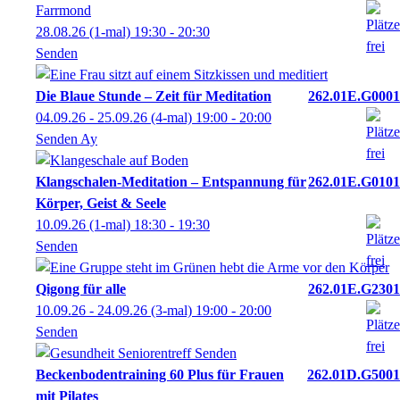
Farrmond
28.08.26
(1-mal)
19:30
- 20:30
Senden
Die Blaue Stunde – Zeit für Meditation
262.01E.G0001
04.09.26 - 25.09.26
(4-mal)
19:00
- 20:00
Senden Ay
Klangschalen-Meditation – Entspannung für
262.01E.G0101
Körper, Geist & Seele
10.09.26
(1-mal)
18:30
- 19:30
Senden
Qigong für alle
262.01E.G2301
10.09.26 - 24.09.26
(3-mal)
19:00
- 20:00
Senden
Beckenbodentraining 60 Plus für Frauen
262.01D.G5001
mit Pilates