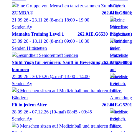
ZUMBA®
262.01E.G6101
21.09.26 - 23.11.26
(8-mal)
18:00
- 19:00
Senden Ay
Mamaita Training Level 1
262.01E.G6530
neu
23.09.26 - 18.11.26
(8-mal)
09:00
- 10:30
Senden Hittistetten
Stuhl-Yoga für Senioren: Sanft in Bewegung
262.01D.G1001
kommen
25.09.26 - 30.10.26
(4-mal)
13:00
- 14:00
Senden Ay
Fit in jedem Alter
262.01E.G5201
28.09.26 - 07.12.26
(10-mal)
08:45
- 09:45
Senden Ay