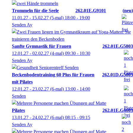
Trommeln für die Seele
262.01E.G9101
neu
11.01.27 - 15.02.27
(5-mal)
18:00
- 19:00
Senden Ay
Sanfte Gymnastik für Frauen
262.01E.G5803
12.01.27 - 02.02.27
(4-mal)
09:30
- 10:30
Senden Ay
Beckenbodentraining 60 Plus für Frauen
262.01D.G5003
mit Pilates
12.01.27 - 23.02.27
(6-mal)
13:00
- 14:00
Senden
Pilates
262.01E.G4603
13.01.27 - 24.02.27
(6-mal)
08:15
- 09:15
Senden Ay