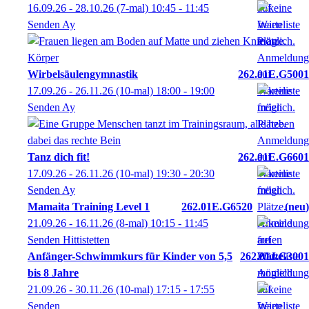
16.09.26 - 28.10.26
(7-mal)
10:45
- 11:45
Senden Ay
Wirbelsäulengymnastik
262.01E.G5001
17.09.26 - 26.11.26
(10-mal)
18:00
- 19:00
Senden Ay
Tanz dich fit!
262.01E.G6601
17.09.26 - 26.11.26
(10-mal)
19:30
- 20:30
Senden Ay
Mamaita Training Level 1
262.01E.G6520
neu
21.09.26 - 16.11.26
(8-mal)
10:15
- 11:45
Senden Hittistetten
Anfänger-Schwimmkurs für Kinder von 5,5
262.01J.G3001
bis 8 Jahre
21.09.26 - 30.11.26
(10-mal)
17:15
- 17:55
Senden