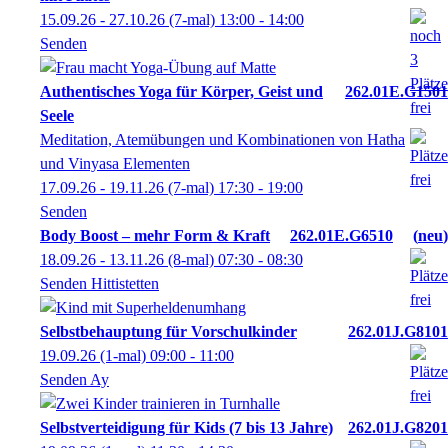
15.09.26 - 27.10.26
(7-mal)
13:00
- 14:00
Senden
Authentisches Yoga für Körper, Geist und
262.01E.G1501
Seele
Meditation, Atemübungen und Kombinationen von Hatha
und Vinyasa Elementen
17.09.26 - 19.11.26
(7-mal)
17:30
- 19:00
Senden
Body Boost – mehr Form & Kraft
262.01E.G6510
neu
18.09.26 - 13.11.26
(8-mal)
07:30
- 08:30
Senden Hittistetten
Selbstbehauptung für Vorschulkinder
262.01J.G8101
19.09.26
(1-mal)
09:00
- 11:00
Senden Ay
Selbstverteidigung für Kids (7 bis 13 Jahre)
262.01J.G8201