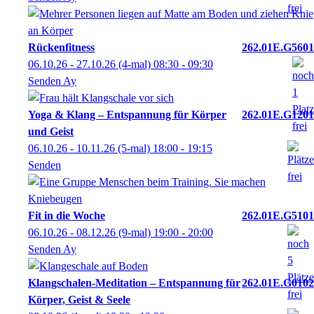
Rückenfitness
262.01E.G5601
06.10.26 - 27.10.26
(4-mal)
08:30
- 09:30
Senden Ay
Yoga & Klang – Entspannung für Körper
262.01E.G1201
und Geist
06.10.26 - 10.11.26
(5-mal)
18:00
- 19:15
Senden
Fit in die Woche
262.01E.G5101
06.10.26 - 08.12.26
(9-mal)
19:00
- 20:00
Senden Ay
Klangschalen-Meditation – Entspannung für
262.01E.G0102
Körper, Geist & Seele