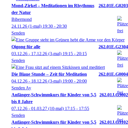
Mond-Zirkel – Meditationen im Rhythmus
262.01E.G0203
der Natur
Bibermond
24.11.26
(1-mal)
19:30
- 20:30
Senden
Qigong für alle
262.01E.G2304
03.12.26 - 17.12.26
(3-mal)
19:15
- 20:15
Senden
Die Blaue Stunde – Zeit für Meditation
262.01E.G0004
04.12.26 - 18.12.26
(3-mal)
19:00
- 20:00
Senden Ay
Anfänger-Schwimmkurs für Kinder von 5,5
262.01J.G3002
bis 8 Jahre
07.12.26 - 01.03.27
(10-mal)
17:15
- 17:55
Senden
Anfänger-Schwimmkurs für Kinder von 5,5
262.01J.G3102