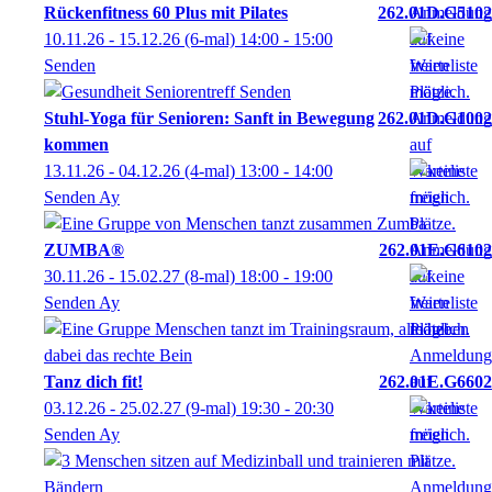
Rückenfitness 60 Plus mit Pilates
262.01D.G5102
10.11.26 - 15.12.26
(6-mal)
14:00
- 15:00
Senden
Stuhl-Yoga für Senioren: Sanft in Bewegung
262.01D.G1002
kommen
13.11.26 - 04.12.26
(4-mal)
13:00
- 14:00
Senden Ay
ZUMBA®
262.01E.G6102
30.11.26 - 15.02.27
(8-mal)
18:00
- 19:00
Senden Ay
Tanz dich fit!
262.01E.G6602
03.12.26 - 25.02.27
(9-mal)
19:30
- 20:30
Senden Ay