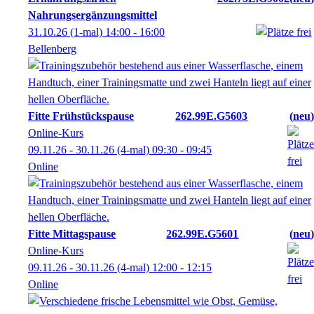
Nahrungsergänzungsmittel
31.10.26
(1-mal)
14:00
- 16:00
Bellenberg
Fitte Frühstückspause
262.99E.G5603
neu
Online-Kurs
09.11.26 - 30.11.26
(4-mal)
09:30
- 09:45
Online
Fitte Mittagspause
262.99E.G5601
neu
Online-Kurs
09.11.26 - 30.11.26
(4-mal)
12:00
- 12:15
Online