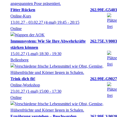
Fitter Rücken
262.99E.G5403
Online-Kurs
13.01.27 - 03.02.27
(4-mal)
19:45
- 20:15
Online
Immunsystem: Wie Sie Ihre Abwehrkräfte
262.75E.V0003
stärken können
15.01.27
(1-mal)
18:30
- 19:30
Bellenberg
Trink dich fit!
262.99E.G9027
Online-Workshop
23.01.27
(1-mal)
15:00
- 17:30
Online
Ernährung verstehen – Beschwerden
262.99E.V0020