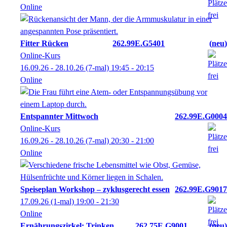
Online
Fitter Rücken
262.99E.G5401
neu
Online-Kurs
16.09.26 - 28.10.26
(7-mal)
19:45
- 20:15
Online
Entspannter Mittwoch
262.99E.G0004
Online-Kurs
16.09.26 - 28.10.26
(7-mal)
20:30
- 21:00
Online
Speiseplan Workshop – zyklusgerecht essen
262.99E.G9017
17.09.26
(1-mal)
19:00
- 21:30
Online
Ernährungszirkel: Trinken
262.75E.G9001
neu