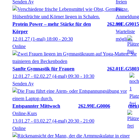
Senden Ay
Protein Power – mehr Stärke für den
262.99E.G9015
Körper
12.01.27
(1-mal)
18:00
- 20:30
Online
Sanfte Gymnastik für Frauen
262.01E.G5803
12.01.27 - 02.02.27
(4-mal)
09:30
- 10:30
Senden Ay
Entspannter Mittwoch
262.99E.G0006
neu
Online-Kurs
13.01.27 - 03.02.27
(4-mal)
20:30
- 21:00
Online