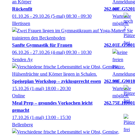
Rückenfit
262.00E.G5201
01.10.26 - 29.10.26
(5-mal)
08:30
- 09:30
Illertissen
Sanfte Gymnastik für Frauen
262.01E.G5801
06.10.26 - 27.10.26
(4-mal)
09:30
- 10:30
Senden Ay
Speiseplan Workshop – zyklusgerecht essen
262.99E.G9018
15.10.26
(1-mal)
18:00
- 20:30
Online
Meal Prep – gesundes Vorkochen leicht
262.75E.H0001
gemacht
17.10.26
(1-mal)
13:00
- 15:30
Bellenberg