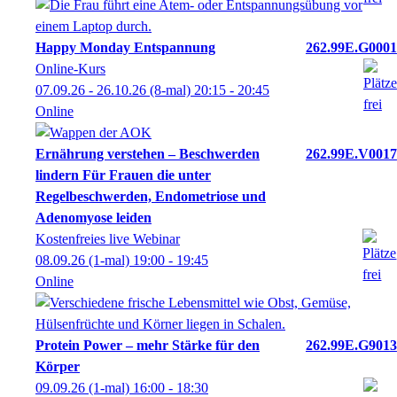
Happy Monday Entspannung
262.99E.G0001
Online-Kurs
07.09.26 - 26.10.26
(8-mal)
20:15
- 20:45
Online
Ernährung verstehen – Beschwerden
262.99E.V0017
lindern Für Frauen die unter
Regelbeschwerden, Endometriose und
Adenomyose leiden
Kostenfreies live Webinar
08.09.26
(1-mal)
19:00
- 19:45
Online
Protein Power – mehr Stärke für den
262.99E.G9013
Körper
09.09.26
(1-mal)
16:00
- 18:30