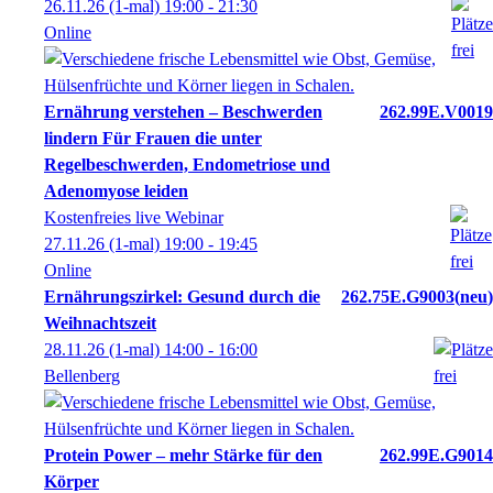
26.11.26
(1-mal)
19:00
- 21:30
Online
Ernährung verstehen – Beschwerden
262.99E.V0019
lindern Für Frauen die unter
Regelbeschwerden, Endometriose und
Adenomyose leiden
Kostenfreies live Webinar
27.11.26
(1-mal)
19:00
- 19:45
Online
Ernährungszirkel: Gesund durch die
262.75E.G9003
neu
Weihnachtszeit
28.11.26
(1-mal)
14:00
- 16:00
Bellenberg
Protein Power – mehr Stärke für den
262.99E.G9014
Körper