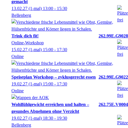
gemacht
13.02.27
(1-mal)
13:00
- 15:30
Bellenberg
Trink dich fit!
262.99E.G9028
Online-Workshop
15.02.27
(1-mal)
15:00
- 17:30
Online
Speiseplan Workshop – zyklusgerecht essen
262.99E.G9022
19.02.27
(1-mal)
15:00
- 17:30
Online
Wohlfühlgewicht erreichen und halten –
262.75E.V0004
gesundes Abnehmen ohne Verzicht
19.02.27
(1-mal)
18:30
- 19:30
Bellenberg