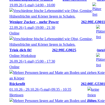
19.09.26
(1-mal)
14:00
- 16:00
Weniger Zucker – mehr Power
262.99E.G9011
22.09.26
(1-mal)
19:00
- 21:30
Online
Trink dich fit!
262.99E.G9025
neu
Online-Workshop
26.09.26
(1-mal)
15:00
- 17:30
Online
Rückenfit
262.00E.G5301
01.10.26 - 29.10.26
(5-mal)
09:35
- 10:35
Illertissen