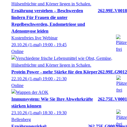
Ernährung verstehen – Beschwerden
262.99E.V0018
lindern Für Frauen die unter
Regelbeschwerden, Endometriose und
Adenomyose leiden
Kostenfreies live Webinar
20.10.26
(1-mal)
19:00
- 19:45
Online
Protein Power - mehr Stärke für den Körper
262.99E.G9012
22.10.26
(1-mal)
19:00
- 21:30
Online
Immunsystem: Wie Sie Ihre Abwehrkräfte
262.75E.V0001
stärken können
23.10.26
(1-mal)
18:30
- 19:30
Bellenberg
Ernährungszirkel:
262.75E.G9002
neu