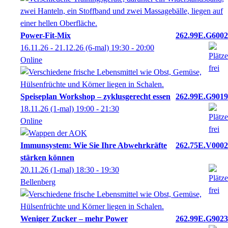
Power-Fit-Mix
262.99E.G6002
16.11.26 - 21.12.26
(6-mal)
19:30
- 20:00
Online
Speiseplan Workshop – zyklusgerecht essen
262.99E.G9019
18.11.26
(1-mal)
19:00
- 21:30
Online
Immunsystem: Wie Sie Ihre Abwehrkräfte
262.75E.V0002
stärken können
20.11.26
(1-mal)
18:30
- 19:30
Bellenberg
Weniger Zucker – mehr Power
262.99E.G9023