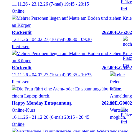
11.11.26 - 23.12.26
(7-mal)
19:45
- 20:15
Online
Rückenfit
262.00E.G5202
12.11.26 - 04.02.27
(10-mal)
08:30
- 09:30
Illertissen
Rückenfit
262.00E.G5302
12.11.26 - 04.02.27
(10-mal)
09:35
- 10:35
Illertissen
Happy Monday Entspannung
262.99E.G0002
Online-Kurs
16.11.26 - 21.12.26
(6-mal)
20:15
- 20:45
Online