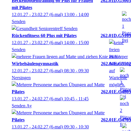
Beckenbodentraining 60 Plus für Frauen
262.01D.G5003
mit Pilates
12.01.27 - 23.02.27
(6-mal)
13:00
- 14:00
Senden
Rückenfitness 60 Plus mit Pilates
262.01D.G5103
12.01.27 - 23.02.27
(6-mal)
14:00
- 15:00
Senden
Wirbelsäulengymnastik
262.04E.G5502
12.01.27 - 23.02.27
(6-mal)
08:30
- 09:30
Nersingen
Pilates
262.01E.G4803
13.01.27 - 24.02.27
(6-mal)
10:45
- 11:45
Senden Ay
Pilates
262.01E.G4703
13.01.27 - 24.02.27
(6-mal)
09:30
- 10:30